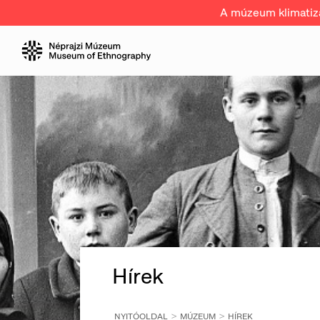
A múzeum klimatizál
Hírek
NYITÓOLDAL
MÚZEUM
HÍREK