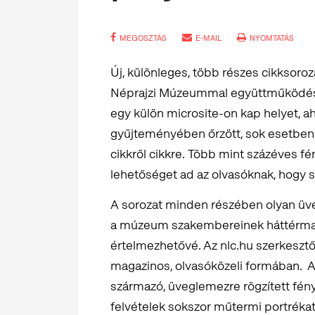
MEGOSZTÁS
E-MAIL
NYOMTATÁS
Új, különleges, több részes cikksoroza
Néprajzi Múzeummal együttműködésbe
egy külön microsite-on kap helyet, a
gyűjteményében őrzött, sok esetben 
cikkről cikkre. Több mint százéves f
lehetőséget ad az olvasóknak, hogy 
A sorozat minden részében olyan üv
a múzeum szakembereinek háttérmagy
értelmezhetővé. Az nlc.hu szerkesztő
magazinos, olvasóközeli formában. Az
származó, üveglemezre rögzített fény
felvételek sokszor műtermi portrékat