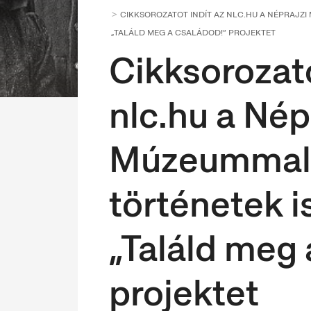
CIKKSOROZATOT INDÍT AZ NLC.HU A NÉPRAJZI
„TALÁLD MEG A CSALÁDOD!” PROJEKTET
Cikksorozato
nlc.hu a Nép
Múzeummal 
történetek i
„Találd meg 
projektet