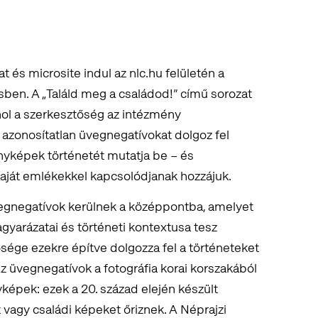
t és microsite indul az nlc.hu felületén a
n. A „Találd meg a családod!” című sorozat
hol a szerkesztőség az intézmény
azonosítatlan üvegnegatívokat dolgoz fel
ényképek történetét mutatja be – és
saját emlékekkel kapcsolódjanak hozzájuk.
egnegatívok kerülnek a középpontba, amelyet
arázatai és történeti kontextusa tesz
sége ezekre építve dolgozza fel a történeteket
 üvegnegatívok a fotográfia korai korszakából
képek: ezek a 20. század elején készült
 vagy családi képeket őriznek. A Néprajzi