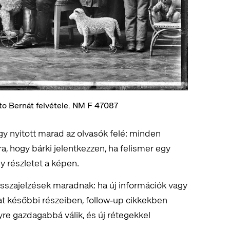
to Bernát felvétele. NM F 47087
gy nyitott marad az olvasók felé: minden
, hogy bárki jelentkezzen, ha felismer egy
gy részletet a képen.
isszajelzések maradnak: ha új információk vagy
zat későbbi részeiben, follow‑up cikkekben
yre gazdagabbá válik, és új rétegekkel