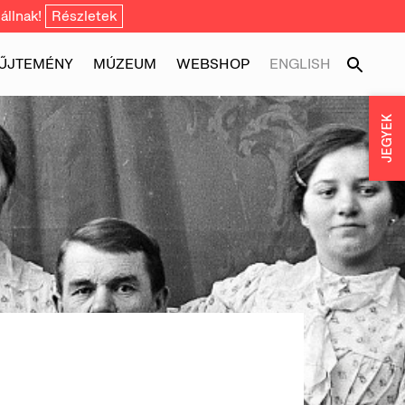
állnak!
Részletek
ŰJTEMÉNY
MÚZEUM
WEBSHOP
ENGLISH
JEGYEK