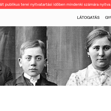
t publikus terei nyitvatartási időben mindenki számára nyitva 
LÁTOGATÁS
GY