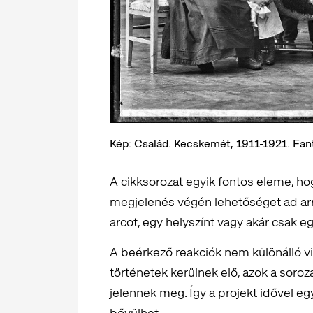
Kép: Család. Kecskemét, 1911-1921. Fan
A cikksorozat egyik fontos eleme, ho
megjelenés végén lehetőséget ad arra
arcot, egy helyszínt vagy akár csak e
A beérkező reakciók nem különálló v
történetek kerülnek elő, azok a soro
jelennek meg. Így a projekt idővel eg
bővülhet.