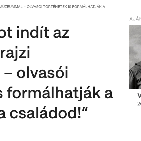
 MÚZEUMMAL – OLVASÓI TÖRTÉNETEK IS FORMÁLHATJÁK A
AJÁN
t indít az
rajzi
– olvasói
s formálhatják a
V
2
a családod!”