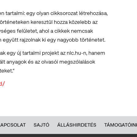
tartalmi: egy olyan cikksorozat létrehozása,
történeteken keresztül hozza közelebb az
séges felületet, ahol a cikkek nemcsak
együtt rajzolnak ki egy nagyobb történetet.
k egy új tartalmi projekt az nlc.hu-n, hanem
ált anyagok és az olvasói megszólalások
teket.”
d/
KAPCSOLAT
SAJTÓ
ÁLLÁSHIRDETÉS
TÁMOGATÓIN