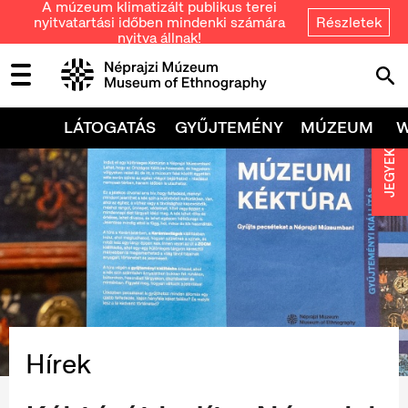
A múzeum klimatizált publikus terei
nyitvatartási időben mindenki számára
Részletek
nyitva állnak!
LÁTOGATÁS
GYŰJTEMÉNY
MÚZEUM
JEGYEK
Hírek