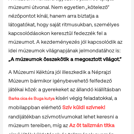
múzeumi útvonal. Nem egyetlen „kötelező”
nézőpontot kínál, hanem arra biztatja a
látogatókat, hogy saját ritmusukban, személyes
kapcsolódásokon keresztül fedezzék fel a
múzeumot. A kezdeményezés jól kapcsolódik az
idei múzeumok világnapjának jelmondatához is:
„A múzeumok összekötik a megosztott világot.”
A Múzeumi Kéktúra jól illeszkedik a Néprajzi
Múzeum bármikor igénybevehető felfedező
játékai közé: a gyerekeket az állandó kiállításban
kíséri végig feladatokkal, a
Barka cica és Buga kutya
mobilappban elérhető
Szív küldi szívnek!
randijátékban szívmotívumokat lehet keresni a
múzeum tereiben, míg az
Az öt talizmán titka