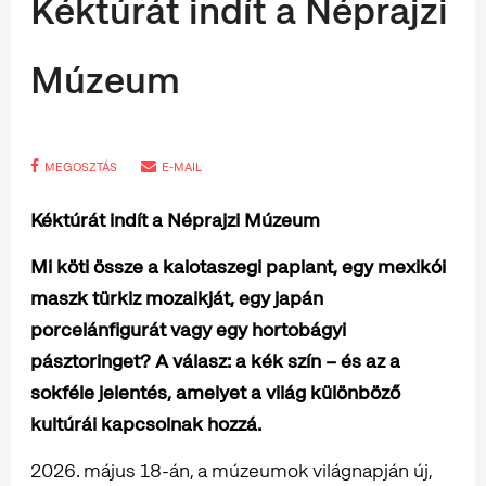
Kéktúrát indít a Néprajzi
Múzeum
MEGOSZTÁS
E-MAIL
Kéktúrát indít a Néprajzi Múzeum
Mi köti össze a kalotaszegi paplant, egy mexikói
maszk türkiz mozaikját, egy japán
porcelánfigurát vagy egy hortobágyi
pásztoringet? A válasz: a kék szín – és az a
sokféle jelentés, amelyet a világ különböző
kultúrái kapcsolnak hozzá.
2026. május 18-án, a múzeumok világnapján új,