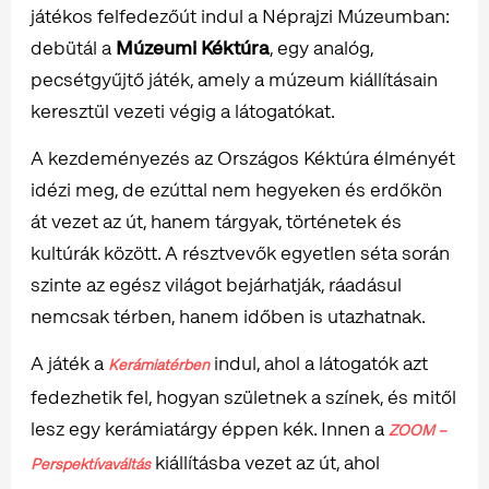
játékos felfedezőút indul a Néprajzi Múzeumban:
debütál a
Múzeumi Kéktúra
, egy analóg,
pecsétgyűjtő játék, amely a múzeum kiállításain
keresztül vezeti végig a látogatókat.
A kezdeményezés az Országos Kéktúra élményét
idézi meg, de ezúttal nem hegyeken és erdőkön
át vezet az út, hanem tárgyak, történetek és
kultúrák között. A résztvevők egyetlen séta során
szinte az egész világot bejárhatják, ráadásul
nemcsak térben, hanem időben is utazhatnak.
A játék a
indul, ahol a látogatók azt
Kerámiatérben
fedezhetik fel, hogyan születnek a színek, és mitől
lesz egy kerámiatárgy éppen kék. Innen a
ZOOM –
kiállításba vezet az út, ahol
Perspektívaváltás