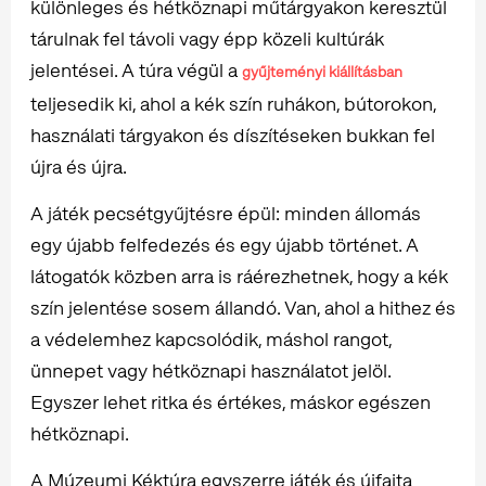
különleges és hétköznapi műtárgyakon keresztül
tárulnak fel távoli vagy épp közeli kultúrák
jelentései. A túra végül a
gyűjteményi kiállításban
teljesedik ki, ahol a kék szín ruhákon, bútorokon,
használati tárgyakon és díszítéseken bukkan fel
újra és újra.
A játék pecsétgyűjtésre épül: minden állomás
egy újabb felfedezés és egy újabb történet. A
látogatók közben arra is ráérezhetnek, hogy a kék
szín jelentése sosem állandó. Van, ahol a hithez és
a védelemhez kapcsolódik, máshol rangot,
ünnepet vagy hétköznapi használatot jelöl.
Egyszer lehet ritka és értékes, máskor egészen
hétköznapi.
A Múzeumi Kéktúra egyszerre játék és újfajta