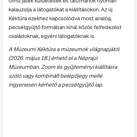
című játék küldetések és talizmánok nyomán
kalauzolja a látogatókat a kiállításokon. Az új
Kéktúra ezekhez kapcsolódva most analóg,
pecsétgyűjtő formában kínál közös felfedezést
családoknak, egyéni látogatóknak is.
A Múzeumi Kéktúra a múzeumok világnapjától
(2026. május 18.) érhető el a Néprajzi
Múzeumban. Zoom és gyűjteményi kiállításra
szóló vagy kombinált belépőjegy mellé
ingyenesen kérhető a pecsétgyűjtő lap.