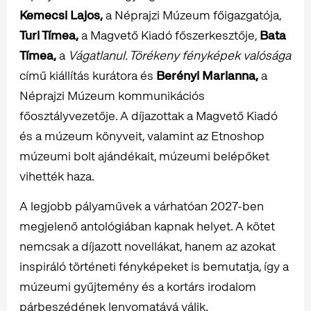
Kemecsi Lajos,
a Néprajzi Múzeum főigazgatója,
Turi Tímea,
a Magvető Kiadó főszerkesztője,
Bata
Tímea,
a
Vágatlanul. Törékeny fényképek valósága
című kiállítás kurátora és
Berényi Marianna,
a
Néprajzi Múzeum kommunikációs
főosztályvezetője. A díjazottak a Magvető Kiadó
és a múzeum könyveit, valamint az Etnoshop
múzeumi bolt ajándékait, múzeumi belépőket
vihették haza.
A legjobb pályaművek a várhatóan 2027-ben
megjelenő antológiában kapnak helyet. A kötet
nemcsak a díjazott novellákat, hanem az azokat
inspiráló történeti fényképeket is bemutatja, így a
múzeumi gyűjtemény és a kortárs irodalom
párbeszédének lenyomatává válik.