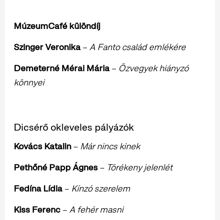
MúzeumCafé különdíj
Szinger Veronika
–
A Fanto család emlékére
Demeterné Mérai Mária
–
Özvegyek hiányzó
könnyei
Dicsérő okleveles pályázók
Kovács Katalin
–
Már nincs kinek
Pethőné Papp Ágnes
–
Törékeny jelenlét
Fedína Lídia
–
Kínzó szerelem
Kiss Ferenc
–
A fehér masni