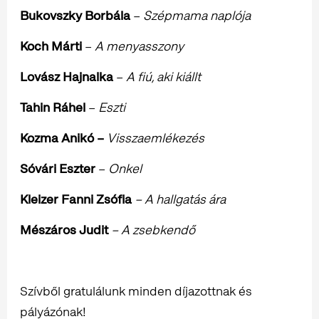
Bukovszky Borbála
–
Szépmama naplója
Koch Márti
–
A menyasszony
Lovász Hajnalka
–
A fiú, aki kiállt
Tahin Ráhel
–
Eszti
Kozma Anikó –
Visszaemlékezés
Sóvári Eszter
–
Onkel
Kleizer Fanni Zsófia
– A hallgatás ára
Mészáros Judit
– A zsebkendő
Szívből gratulálunk minden díjazottnak és
pályázónak!