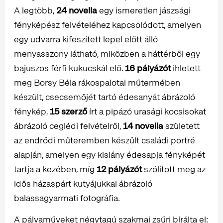
A legtöbb,
24 novella
egy ismeretlen jászsági
fényképész felvételéhez kapcsolódott, amelyen
egy udvarra kifeszített lepel előtt álló
menyasszony látható, miközben a háttérből egy
bajuszos férfi kukucskál elő.
16 pályázót
ihletett
meg Borsy Béla rákospalotai műtermében
készült, csecsemőjét tartó édesanyát ábrázoló
fénykép,
15 szerző
írt a pipázó urasági kocsisokat
ábrázoló ceglédi felvételről,
14 novella
született
az endrődi műteremben készült családi portré
alapján, amelyen egy kislány édesapja fényképét
tartja a kezében, míg
12 pályázót
szólított meg az
idős házaspárt kutyájukkal ábrázoló
balassagyarmati fotográfia.
A pályaműveket négytagú szakmai zsűri bírálta el: