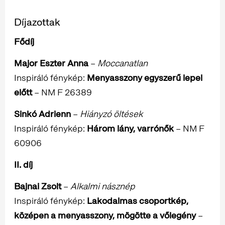
Díjazottak
Fődíj
Major Eszter Anna
–
Moccanatlan
Inspiráló fénykép:
Menyasszony egyszerű lepel
előtt
– NM F 26389
Sinkó Adrienn
–
Hiányzó öltések
Inspiráló fénykép:
Három lány, varrónők
– NM F
60906
II. díj
Bajnai Zsolt
–
Alkalmi násznép
Inspiráló fénykép:
Lakodalmas csoportkép,
középen a menyasszony, mögötte a vőlegény
–