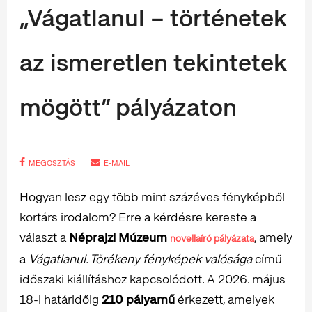
„Vágatlanul – történetek
az ismeretlen tekintetek
mögött” pályázaton
MEGOSZTÁS
E-MAIL
Hogyan lesz egy több mint százéves fényképből
kortárs irodalom? Erre a kérdésre kereste a
választ a
Néprajzi Múzeum
, amely
novellaíró pályázata
a
Vágatlanul. Törékeny fényképek valósága
című
időszaki kiállításhoz kapcsolódott. A 2026. május
18-i határidőig
210 pályamű
érkezett, amelyek