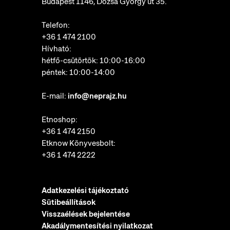
Budapest 1146, Dózsa György út 35.
Telefon:
+36 1 474 2100
Hívható:
hétfő-csütörtök: 10:00-16:00
péntek: 10:00-14:00
E-mail:
info@neprajz.hu
Etnoshop:
+36 1 474 2150
Etknow Könyvesbolt:
+36 1 474 2222
Adatkezelési tájékoztató
Sütibeállítások
Visszaélések bejelentése
Akadálymentesítési nyilatkozat