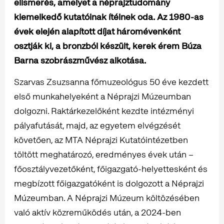
elismerés, amelyet a néprajztudomány
kiemelkedő kutatóinak ítélnek oda. Az 1980-as
évek elején alapított díjat háromévenként
osztják ki, a bronzból készült, kerek érem Búza
Barna szobrászművész alkotása.
Szarvas Zsuzsanna főmuzeológus 50 éve kezdett
első munkahelyeként a Néprajzi Múzeumban
dolgozni. Raktárkezelőként kezdte intézményi
pályafutását, majd, az egyetem elvégzését
követően, az MTA Néprajzi Kutatóintézetben
töltött meghatározó, eredményes évek után –
főosztályvezetőként, főigazgató-helyettesként és
megbízott főigazgatóként is dolgozott a Néprajzi
Múzeumban. A Néprajzi Múzeum költözésében
való aktív közreműködés után, a 2024-ben