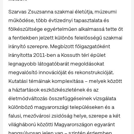
Szarvas Zsuzsanna szakmai életútja, múzeumi
működése, több évtizednyi tapasztalata és
fölkészültsége egyértelműen alkalmassá tette őt
a fentiekben jelzett különös felelősségű szakmai
irányító szerepre. Megbízott főigazgatóként
irányította 2011-ben a Kossuth téri épület
legnagyobb látogatóbarát megoldásokat
megvalósító innovációját és rekonstrukcióját.
Kutatási témáinak komplexitása – melyek között
a háztartások eszközkészletének és az
életmódváltozás összefüggéseinek vizsgálata
különböző magyarországi településeken és a
falusi, mezővárosi zsidóság helye, szerepe a két
világháború közötti Magyarországon egyaránt
hangsúlyosan jelen van – szintén érdemben