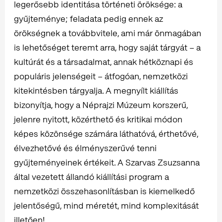
legerősebb identitása történeti öröksége: a
gyűjteménye; feladata pedig ennek az
örökségnek a továbbvitele, ami már önmagában
is lehetőséget teremt arra, hogy saját tárgyát – a
kultúrát és a társadalmat, annak hétköznapi és
populáris jelenségeit – átfogóan, nemzetközi
kitekintésben tárgyalja. A megnyílt kiállítás
bizonyítja, hogy a Néprajzi Múzeum korszerű,
jelenre nyitott, közérthető és kritikai módon
képes közönsége számára láthatóvá, érthetővé,
élvezhetővé és élményszerűvé tenni
gyűjteményeinek értékeit. A Szarvas Zsuzsanna
által vezetett állandó kiállítási program a
nemzetközi összehasonlításban is kiemelkedő
jelentőségű, mind méretét, mind komplexitását
illetően!