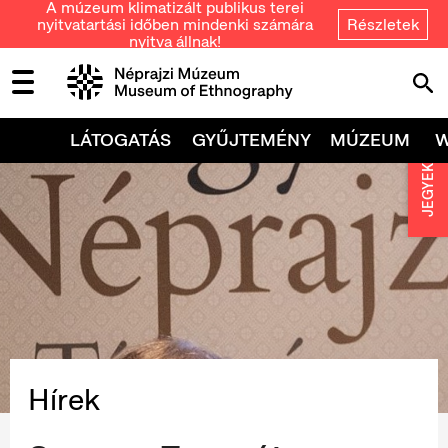
A múzeum klimatizált publikus terei
nyitvatartási időben mindenki számára
Részletek
nyitva állnak!
LÁTOGATÁS
GYŰJTEMÉNY
MÚZEUM
JEGYEK
Hírek