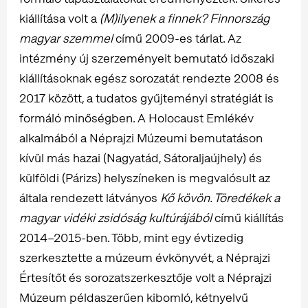
kiállítása volt a
(M)ilyenek a finnek?
Finnország
magyar szemmel
című 2009-es tárlat. Az
intézmény új szerzeményeit bemutató időszaki
kiállításoknak egész sorozatát rendezte 2008 és
2017 között, a tudatos gyűjteményi stratégiát is
formáló minőségben. A Holocaust Emlékév
alkalmából a Néprajzi Múzeumi bemutatáson
kívül más hazai (Nagyatád, Sátoraljaújhely) és
külföldi (Párizs) helyszíneken is megvalósult az
általa rendezett látványos
Kő kövön. Töredékek a
magyar vidéki zsidóság kultúrájából
című kiállítás
2014–2015-ben. Több, mint egy évtizedig
szerkesztette a múzeum évkönyvét, a Néprajzi
Értesítőt és sorozatszerkesztője volt a Néprajzi
Múzeum példaszerűen kibomló, kétnyelvű