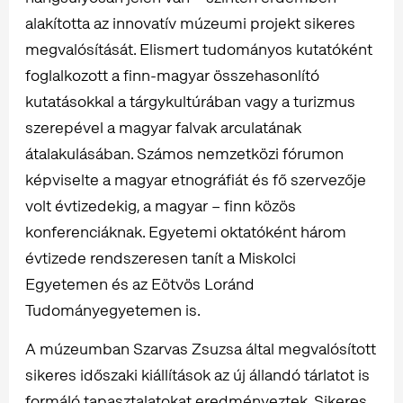
alakította az innovatív múzeumi projekt sikeres
megvalósítását. Elismert tudományos kutatóként
foglalkozott a finn-magyar összehasonlító
kutatásokkal a tárgykultúrában vagy a turizmus
szerepével a magyar falvak arculatának
átalakulásában. Számos nemzetközi fórumon
képviselte a magyar etnográfiát és fő szervezője
volt évtizedekig, a magyar – finn közös
konferenciáknak. Egyetemi oktatóként három
évtizede rendszeresen tanít a Miskolci
Egyetemen és az Eötvös Loránd
Tudományegyetemen is.
A múzeumban Szarvas Zsuzsa által megvalósított
sikeres időszaki kiállítások az új állandó tárlatot is
formáló tapasztalatokat eredményeztek. Sikeres