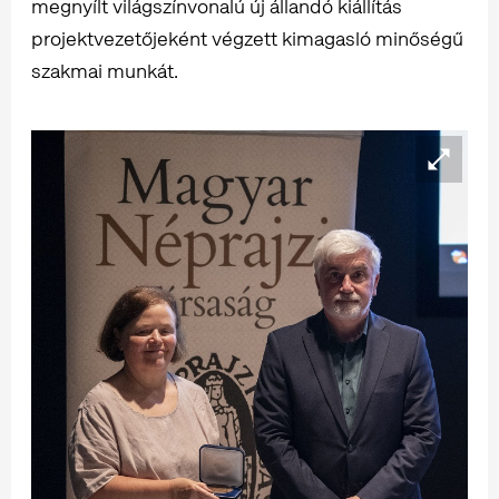
megnyílt világszínvonalú új állandó kiállítás
projektvezetőjeként végzett kimagasló minőségű
szakmai munkát.