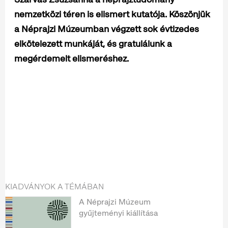
nemzetközi téren is elismert kutatója. Köszönjük
a Néprajzi Múzeumban végzett sok évtizedes
elkötelezett munkáját, és gratulálunk a
megérdemelt elismeréshez.
KIADVÁNYOK A TÉMÁBAN
A Néprajzi Múzeum
gyűjteményi kiállítása