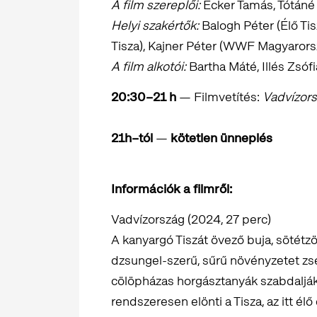
A film szereplői:
Ecker Tamás, Tótáné 
Helyi szakértők:
Balogh Péter (Élő Tis
Tisza), Kajner Péter (WWF Magyarors
A film alkotói:
Bartha Máté, Illés Zsóf
20:30–21 h
— Filmvetítés:
Vadvízor
21h–tól
—
kötetlen ünneplés
Információk a filmről:
Vadvízország (2024, 27 perc)
A kanyargó Tiszát övező buja, sötétzö
dzsungel-szerű, sűrű növényzetet z
cölöpházas horgásztanyák szabdalják.
rendszeresen elönti a Tisza, az itt