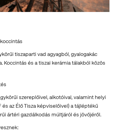
 koccintás
körűi tiszaparti vad agyagból, gyalogakác
 Koccintás és a tiszai kerámia tálakból közös
tés
agykörűi szereplőivel, alkotóival, valamint helyi
s az Élő Tisza képviselőivel) a tájléptékű
űi ártéri gazdálkodás múltjáról és jövőjéről.
vesznek: