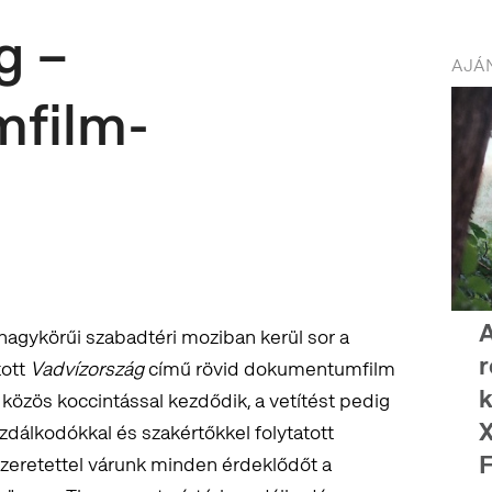
g –
AJÁN
film-
A
nagykörűi szabadtéri moziban kerül sor a
r
tott
Vadvízország
című rövid dokumentumfilm
k
s közös koccintással kezdődik, a vetítést pedig
X
gazdálkodókkal és szakértőkkel folytatott
F
Szeretettel várunk minden érdeklődőt a