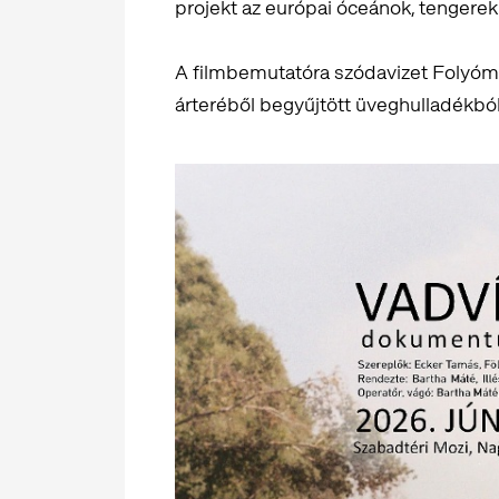
projekt az európai óceánok, tengere
A filmbemutatóra szódavizet Folyóm
árteréből begyűjtött üveghulladékból