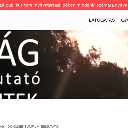
t publikus terei nyitvatartási időben mindenki számára nyitva 
LÁTOGATÁS
GY
ÁG – DOKUMENTUMFILM-BEMUTATÓ