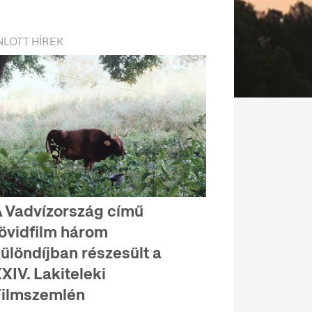
LOTT HÍREK
 Vadvízország című
övidfilm három
ülöndíjban részesült a
XIV. Lakiteleki
ilmszemlén