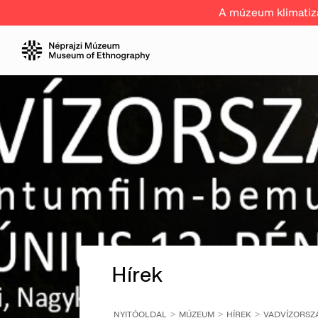
A múzeum klimatizál
Hírek
NYITÓOLDAL
MÚZEUM
HÍREK
VADVÍZORSZ