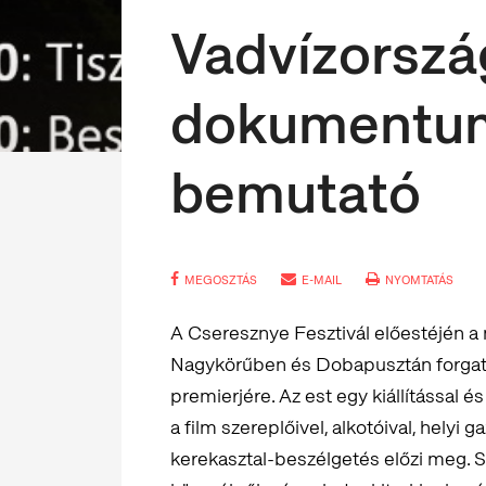
Vadvízorszá
dokumentum
bemutató
MEGOSZTÁS
E-MAIL
NYOMTATÁS
A Cseresznye Fesztivál előestéjén a 
Nagykörűben és Dobapusztán forga
premierjére. Az est egy kiállítással é
a film szereplőivel, alkotóival, helyi 
kerekasztal-beszélgetés előzi meg. 