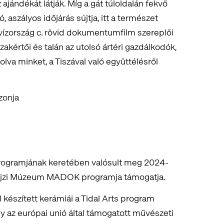
ajándékát látják. Míg a gát túloldalán fekvő
 aszályos időjárás sújtja, itt a természet
vízország c. rövid dokumentumfilm szereplői
zakértői és talán az utolsó ártéri gazdálkodók,
olva minket, a Tiszával való együttélésről
zonja
ogramjának keretében valósult meg 2024-
prajzi Múzeum MADOK programja támogatja.
l készített kerámiái a Tidal Arts program
egy az európai unió által támogatott művészeti