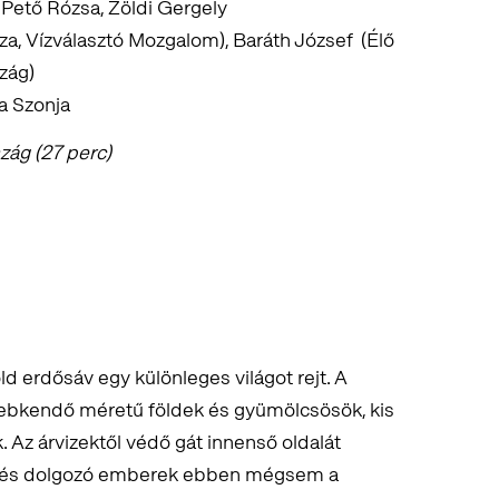
Pető Rózsa, Zöldi Gergely
za, Vízválasztó Mozgalom), Baráth József (Élő
zág)
ia Szonja
szág
(27 perc)
ld erdősáv egy különleges világot rejt. A
sebkendő méretű földek és gyümölcsösök, kis
 Az árvizektől védő gát innenső oldalát
 élő és dolgozó emberek ebben mégsem a