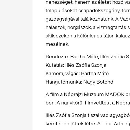
nehézséget, hanem az életet hozó víz 
településeket csapadékszegény, forró,
gazdagságával találkozhatunk. A Vad
halászok, horgászok, a vizmegtartás s
akik ezeken a különleges tájon kalauz
mesélnek.
Rendezte: Bartha Máté, Illés Zsófia S
Kutatás: Illés Zsófia Szonja
Kamera, vágás: Bartha Máté
Hangutómunka: Nagy Botond
A film a Néprajzi Múzeum MADOK pr
ben. A nagykörűi filmvetítést a Né
Illés Zsófia Szonja tiszai vad agyagbó
keretében jöttek létre. A Tidal Arts 