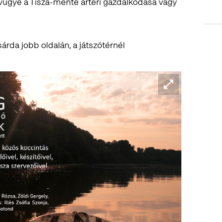
ívügye a Tisza-mente ártéri gazdálkodása vagy
árda jobb oldalán, a játszótérnél