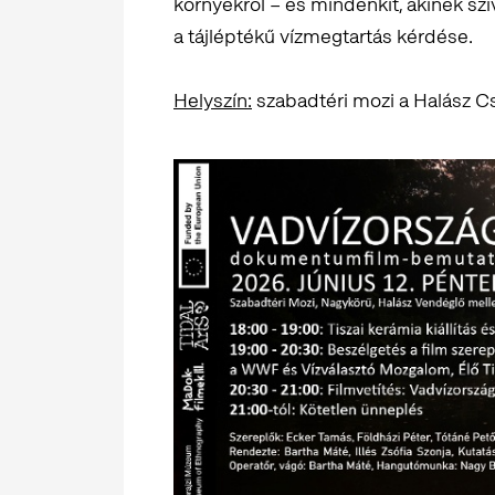
környékről – és mindenkit, akinek sz
a tájléptékű vízmegtartás kérdése.
Helyszín:
szabadtéri mozi a Halász Cs