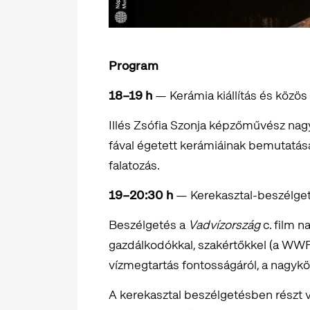
Program
18–19 h
— Kerámia kiállítás és közös
Illés Zsófia Szonja képzőművész nagy
fával égetett kerámiáinak bemutatása.
falatozás.
19–20:30 h
— Kerekasztal-beszélge
Beszélgetés a
Vadvízország
c. film n
gazdálkodókkal, szakértőkkel (a WWF é
vízmegtartás fontosságáról, a nagykör
A kerekasztal beszélgetésben részt 