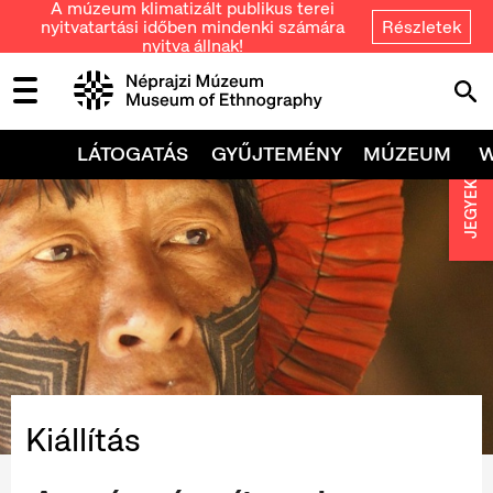
A múzeum klimatizált publikus terei
nyitvatartási időben mindenki számára
Részletek
nyitva állnak!
LÁTOGATÁS
GYŰJTEMÉNY
MÚZEUM
JEGYEK
Kiállítás