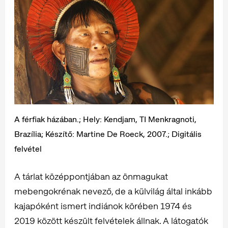
A férfiak házában.; Hely: Kendjam, TI Menkragnoti,
Brazília; Készítő: Martine De Roeck, 2007.; Digitális
felvétel
A tárlat középpontjában az önmagukat
mebengokrénak nevező, de a külvilág által inkább
kajapóként ismert indiánok körében 1974 és
2019 között készült felvételek állnak. A látogatók