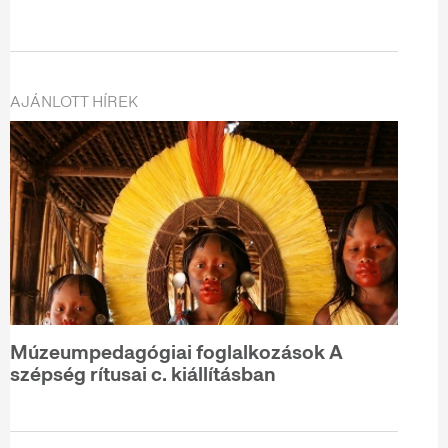
AJÁNLOTT HÍREK
Múzeumpedagógiai foglalkozások A
szépség rítusai c. kiállításban