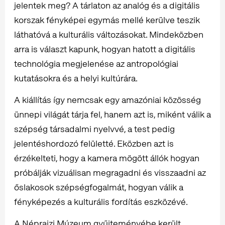
jelentek meg? A tárlaton az analóg és a digitális
korszak fényképei egymás mellé kerülve teszik
láthatóvá a kulturális változásokat. Mindeközben
arra is választ kapunk, hogyan hatott a digitális
technológia megjelenése az antropológiai
kutatásokra és a helyi kultúrára.
A kiállítás így nemcsak egy amazóniai közösség
ünnepi világát tárja fel, hanem azt is, miként válik a
szépség társadalmi nyelvvé, a test pedig
jelentéshordozó felületté. Eközben azt is
érzékelteti, hogy a kamera mögött állók hogyan
próbálják vizuálisan megragadni és visszaadni az
őslakosok szépségfogalmát, hogyan válik a
fényképezés a kulturális fordítás eszközévé.
A Néprajzi Múzeum gyűjteményébe került