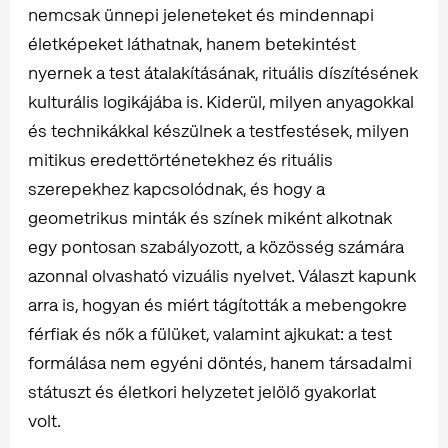
nemcsak ünnepi jeleneteket és mindennapi
életképeket láthatnak, hanem betekintést
nyernek a test átalakításának, rituális díszítésének
kulturális logikájába is. Kiderül, milyen anyagokkal
és technikákkal készülnek a testfestések, milyen
mitikus eredettörténetekhez és rituális
szerepekhez kapcsolódnak, és hogy a
geometrikus minták és színek miként alkotnak
egy pontosan szabályozott, a közösség számára
azonnal olvasható vizuális nyelvet. Választ kapunk
arra is, hogyan és miért tágították a mebengokre
férfiak és nők a fülüket, valamint ajkukat: a test
formálása nem egyéni döntés, hanem társadalmi
státuszt és életkori helyzetet jelölő gyakorlat
volt.