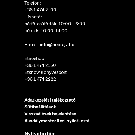
Telefon:
+36 1 474 2100
Hívható:
hétfő-csütörtök: 10:00-16:00
péntek: 10:00-14:00
E-mail:
info@neprajz.hu
Etnoshop:
+36 1 474 2150
Etknow Könyvesbolt:
+36 1 474 2222
Adatkezelési tájékoztató
Sütibeállítások
Visszaélések bejelentése
Akadálymentesítési nyilatkozat
Nyitvatartás: