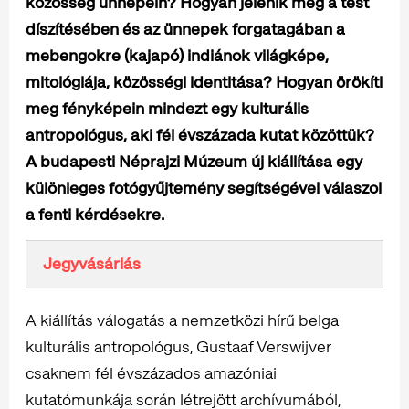
közösség ünnepein?
Hogyan jelenik meg a test
díszítésében és az ünnepek forgatagában a
mebengokre (kajapó) indiánok világképe,
mitológiája, közösségi identitása? Hogyan örökíti
meg fényképein mindezt egy kulturális
antropológus, aki fél évszázada kutat közöttük?
A budapesti Néprajzi Múzeum új kiállítása egy
különleges fotógyűjtemény segítségével válaszol
a fenti kérdésekre.
Jegyvásárlás
A kiállítás válogatás a nemzetközi hírű belga
kulturális antropológus, Gustaaf Verswijver
csaknem fél évszázados amazóniai
kutatómunkája során létrejött archívumából,