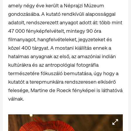
amely négy éve került a Néprajzi Múzeum
gondozásába. A kutató rendkívüli alapossággal
adatolt, rendszerezett anyagot adott át: több mint
47 000 fényképfelvételt, mintegy 90 óra
filmanyagot, hangfelvételeket, jegyzeteket és
közel 400 tárgyat. A mostani kiállítás ennek a
hatalmas anyagnak az első, az amazóniai indián
kultúrákra és az antropológiai fotográfia
természetére fókuszáló bemutatása, úgy hogy a
kutatót a terepmunkáira rendszeresen elkísérő
felesége, Martine de Roeck fényképei is láthatóvá
válnak.