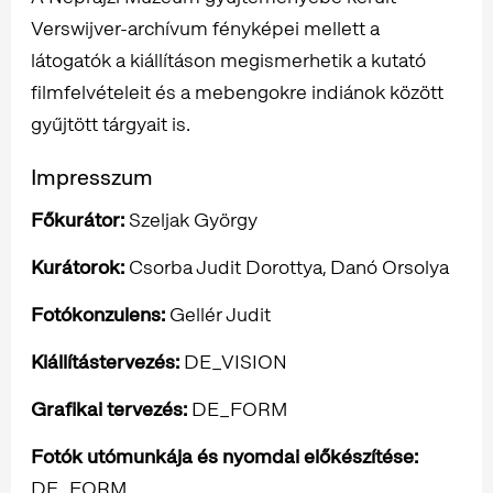
Verswijver-archívum fényképei mellett a
látogatók a kiállításon megismerhetik a kutató
filmfelvételeit és a mebengokre indiánok között
gyűjtött tárgyait is.
Impresszum
Főkurátor:
Szeljak György
Kurátorok:
Csorba Judit Dorottya, Danó Orsolya
Fotókonzulens:
Gellér Judit
Kiállítástervezés:
DE_VISION
Grafikai tervezés:
DE_FORM
Fotók utómunkája és nyomdai előkészítése:
DE_FORM