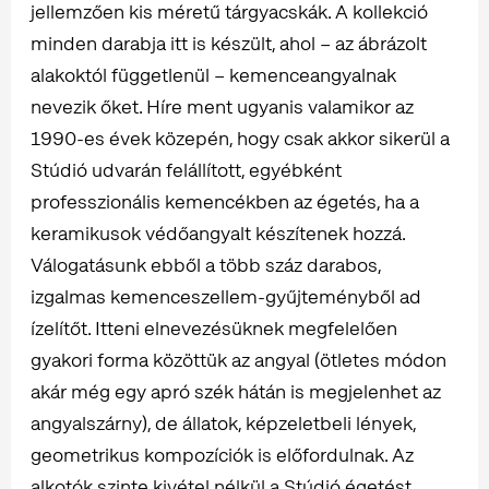
jellemzően kis méretű tárgyacskák. A kollekció
minden darabja itt is készült, ahol – az ábrázolt
alakoktól függetlenül – kemenceangyalnak
nevezik őket. Híre ment ugyanis valamikor az
1990-es évek közepén, hogy csak akkor sikerül a
Stúdió udvarán felállított, egyébként
professzionális kemencékben az égetés, ha a
keramikusok védőangyalt készítenek hozzá.
Válogatásunk ebből a több száz darabos,
izgalmas kemenceszellem-gyűjteményből ad
ízelítőt. Itteni elnevezésüknek megfelelően
gyakori forma közöttük az angyal (ötletes módon
akár még egy apró szék hátán is megjelenhet az
angyalszárny), de állatok, képzeletbeli lények,
geometrikus kompozíciók is előfordulnak. Az
alkotók szinte kivétel nélkül a Stúdió égetést