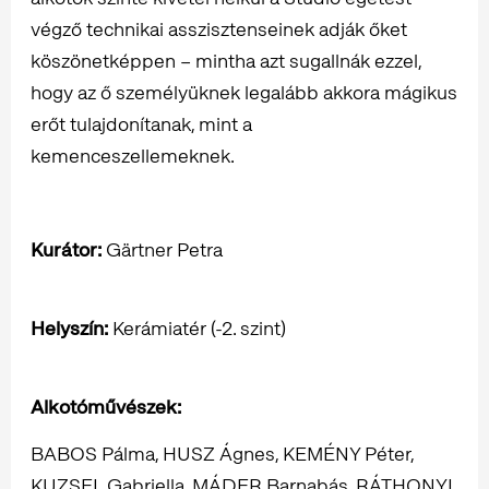
végző technikai asszisztenseinek adják őket
köszönetképpen – mintha azt sugallnák ezzel,
hogy az ő személyüknek legalább akkora mágikus
erőt tulajdonítanak, mint a
kemenceszellemeknek.
Kurátor:
Gärtner Petra
Helyszín:
Kerámiatér (-2. szint)
Alkotóművészek:
BABOS Pálma, HUSZ Ágnes, KEMÉNY Péter,
KUZSEL Gabriella, MÁDER Barnabás, RÁTHONYI