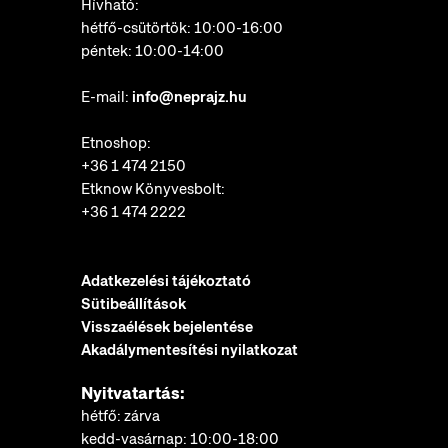
Hívható:
hétfő-csütörtök: 10:00-16:00
péntek: 10:00-14:00
E-mail:
info@neprajz.hu
Etnoshop:
+36 1 474 2150
Etknow Könyvesbolt:
+36 1 474 2222
Adatkezelési tájékoztató
Sütibeállítások
Visszaélések bejelentése
Akadálymentesítési nyilatkozat
Nyitvatartás:
hétfő: zárva
kedd-vasárnap: 10:00-18:00