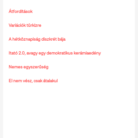
Átfordítások
Variációk türkizre
A hétköznapiság diszkrét bája
Itató 2.0, avagy egy demokratikus kerámiaedény
Nemes egyszerűség
El nem vész, csak átalakul