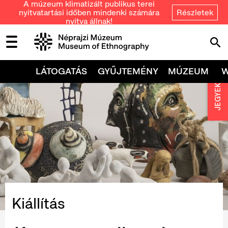
A múzeum klimatizált publikus terei
nyitvatartási időben mindenki számára
Részletek
nyitva állnak!
LÁTOGATÁS
GYŰJTEMÉNY
MÚZEUM
JEGYEK
Kiállítás