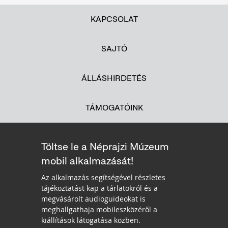
KAPCSOLAT
SAJTÓ
ÁLLÁSHIRDETÉS
TÁMOGATÓINK
Töltse le a Néprajzi Múzeum
mobil alkalmazását!
Az alkalmazás segítségével részletes
tájékoztatást kap a tárlatokról és a
megvásárolt audioguideokat is
meghallgathaja mobileszközéről a
kiállítások látogatása közben.