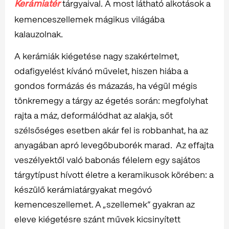
Kerámiatér
tárgyaival. A most látható alkotások a
kemenceszellemek mágikus világába
kalauzolnak.
A kerámiák kiégetése nagy szakértelmet,
odafigyelést kívánó művelet, hiszen hiába a
gondos formázás és mázazás, ha végül mégis
tönkremegy a tárgy az égetés során: megfolyhat
rajta a máz, deformálódhat az alakja, sőt
szélsőséges esetben akár fel is robbanhat, ha az
anyagában apró levegőbuborék marad. Az effajta
veszélyektől való babonás félelem egy sajátos
tárgytípust hívott életre a keramikusok körében: a
készülő kerámiatárgyakat megóvó
kemenceszellemet. A „szellemek” gyakran az
eleve kiégetésre szánt művek kicsinyített