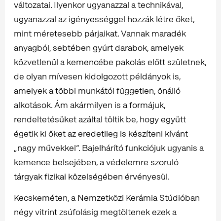
változatai. Ilyenkor ugyanazzal a technikával,
ugyanazzal az igényességgel hozzák létre őket,
mint méretesebb párjaikat. Vannak maradék
anyagból, sebtében gyúrt darabok, amelyek
közvetlenül a kemencébe pakolás előtt születnek,
de olyan mívesen kidolgozott példányok is,
amelyek a többi munkától független, önálló
alkotások. Ám akármilyen is a formájuk,
rendeltetésüket azáltal töltik be, hogy együtt
égetik ki őket az eredetileg is készíteni kívánt
„nagy művekkel”. Bajelhárító funkciójuk ugyanis a
kemence belsejében, a védelemre szoruló
tárgyak fizikai közelségében érvényesül.
Kecskeméten, a Nemzetközi Kerámia Stúdióban
négy vitrint zsúfolásig megtöltenek ezek a