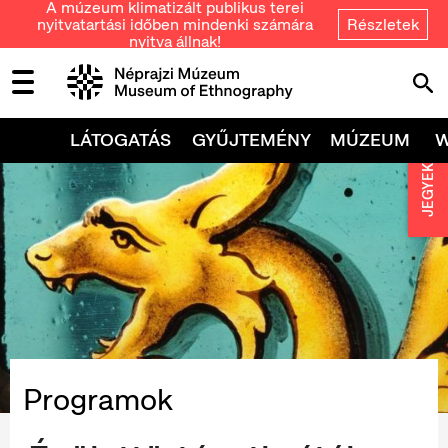
A múzeum klimatizált publikus terei
nyitvatartási időben mindenki számára
Részletek
nyitva állnak!
LÁTOGATÁS
GYŰJTEMÉNY
MÚZEUM
JEGYEK
Programok