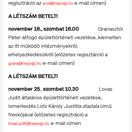
regisztráció az
e-mail címen)
arva@neprajz.hu
A LÉTSZÁM BETELT!
november 18., szombat 16.00
Granasztói
Péter átfogó épülettörténeti vezetése, kiemelten
az itt működő intézményekről,
elhelyezkedésükről (előzetes regisztárció a
e-mail címen)
grana@neprajz.hu
A LÉTSZÁM BETELT!
november 25
.,
szombat 10.30
Lovas
Judit általános épülettörténeti vezetése,
ismerkedés Lotz Károly
Justitia diadala
című
freskójával (előzetes regisztráció a
e-mail címen
lovas.judit@neprajz.hu