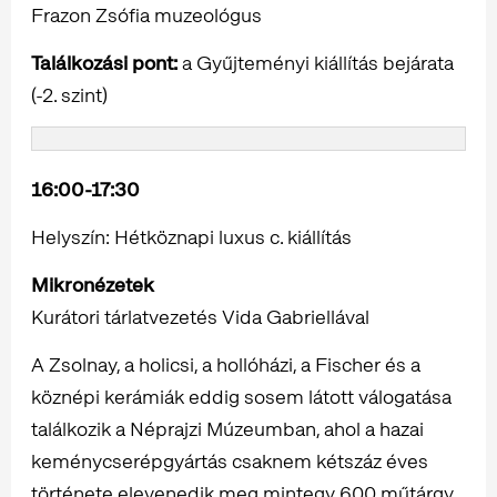
Frazon Zsófia muzeológus
Találkozási pont:
a Gyűjteményi kiállítás bejárata
(-2. szint)
16:00-17:30
Helyszín: Hétköznapi luxus c. kiállítás
Mikronézetek
Kurátori tárlatvezetés Vida Gabriellával
A Zsolnay, a holicsi, a hollóházi, a Fischer és a
köznépi kerámiák eddig sosem látott válogatása
találkozik a Néprajzi Múzeumban, ahol a hazai
keménycserépgyártás csaknem kétszáz éves
története elevenedik meg mintegy 600 műtárgy