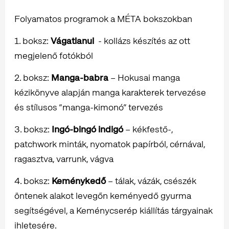
Folyamatos programok a MÉTA bokszokban
1. boksz:
Vágatlanul
- kollázs készítés az ott
megjelenő fotókból
2. boksz:
Manga-babra
– Hokusai manga
kézikönyve alapján manga karakterek tervezése
és stílusos “manga-kimonó” tervezés
3. boksz:
Ingó-bingó indigó
– kékfestő-,
patchwork minták, nyomatok papírból, cérnával,
ragasztva, varrunk, vágva
4. boksz:
Keménykedő
– tálak, vázák, csészék
öntenek alakot levegőn keményedő gyurma
segítségével, a Keménycserép kiállítás tárgyainak
ihletesére.