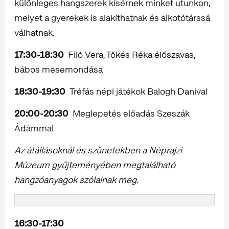
különleges hangszerek kísérnek minket utunkon,
melyet a gyerekek is alakíthatnak és alkotótárssá
válhatnak.
17:30-18:30
Filó Vera, Tőkés Réka élőszavas,
bábos mesemondása
18:30-19:30
Tréfás népi játékok Balogh Danival
20:00-20:30
Meglepetés előadás Szeszák
Ádámmal
Az átállásoknál és szünetekben a Néprajzi
Múzeum gyűjteményében megtalálható
hangzóanyagok szólalnak meg.
16:30-17:30