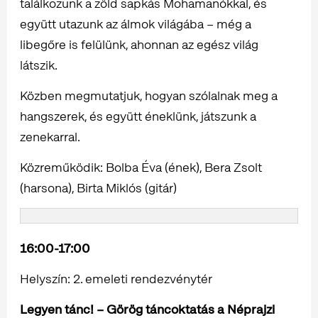
találkozunk a zöld sapkás Mohamanókkal, és
együtt utazunk az álmok világába – még a
libegőre is felülünk, ahonnan az egész világ
látszik.
Közben megmutatjuk, hogyan szólalnak meg a
hangszerek, és együtt éneklünk, játszunk a
zenekarral.
Közreműködik: Bolba Éva (ének), Bera Zsolt
(harsona), Birta Miklós (gitár)
16:00-17:00
Helyszín: 2. emeleti rendezvénytér
Legyen tánc! – Görög táncoktatás a Néprajzi