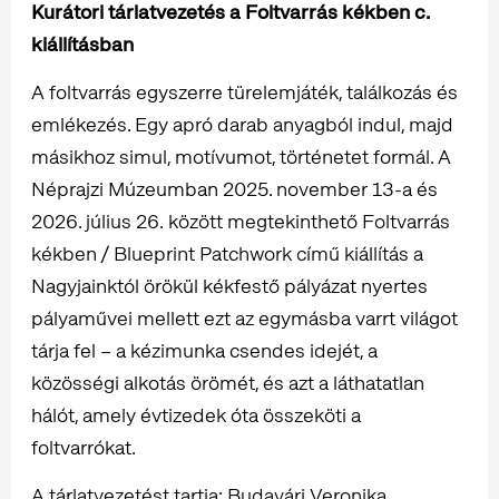
Kurátori tárlatvezetés a Foltvarrás kékben c.
kiállításban
A foltvarrás egyszerre türelemjáték, találkozás és
emlékezés. Egy apró darab anyagból indul, majd
másikhoz simul, motívumot, történetet formál. A
Néprajzi Múzeumban 2025. november 13-a és
2026. július 26. között megtekinthető Foltvarrás
kékben / Blueprint Patchwork című kiállítás a
Nagyjainktól örökül kékfestő pályázat nyertes
pályaművei mellett ezt az egymásba varrt világot
tárja fel – a kézimunka csendes idejét, a
közösségi alkotás örömét, és azt a láthatatlan
hálót, amely évtizedek óta összeköti a
foltvarrókat.
A tárlatvezetést tartja: Budavári Veronika