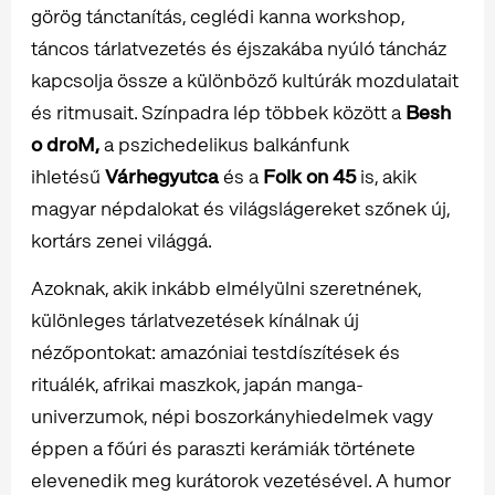
görög tánctanítás, ceglédi kanna workshop,
táncos tárlatvezetés és éjszakába nyúló táncház
kapcsolja össze a különböző kultúrák mozdulatait
és ritmusait. Színpadra lép többek között a
Besh
o droM,
a pszichedelikus balkánfunk
ihletésű
Várhegyutca
és a
Folk on 45
is, akik
magyar népdalokat és világslágereket szőnek új,
kortárs zenei világgá.
Azoknak, akik inkább elmélyülni szeretnének,
különleges tárlatvezetések kínálnak új
nézőpontokat: amazóniai testdíszítések és
rituálék, afrikai maszkok, japán manga-
univerzumok, népi boszorkányhiedelmek vagy
éppen a főúri és paraszti kerámiák története
elevenedik meg kurátorok vezetésével. A humor