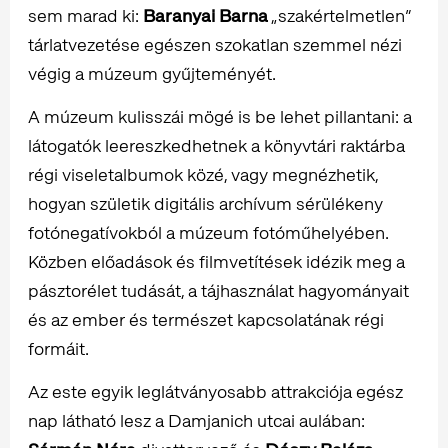
sem marad ki:
Baranyai Barna
„szakértelmetlen”
tárlatvezetése egészen szokatlan szemmel nézi
végig a múzeum gyűjteményét.
A múzeum kulisszái mögé is be lehet pillantani: a
látogatók leereszkedhetnek a könyvtári raktárba
régi viseletalbumok közé, vagy megnézhetik,
hogyan születik digitális archívum sérülékeny
fotónegatívokból a múzeum fotóműhelyében.
Közben előadások és filmvetítések idézik meg a
pásztorélet tudását, a tájhasználat hagyományait
és az ember és természet kapcsolatának régi
formáit.
Az este egyik leglátványosabb attrakciója egész
nap látható lesz a Damjanich utcai aulában: