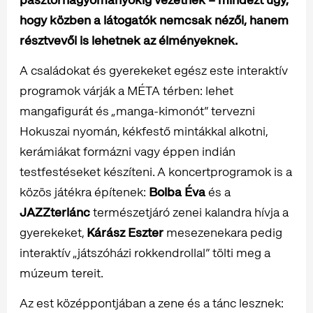
hogy közben a látogatók nemcsak nézői, hanem
résztvevői is lehetnek az élményeknek.
A családokat és gyerekeket egész este interaktív
programok várják a MÉTA térben: lehet
mangafigurát és „manga-kimonót” tervezni
Hokuszai nyomán, kékfestő mintákkal alkotni,
kerámiákat formázni vagy éppen indián
testfestéseket készíteni. A koncertprogramok is a
közös játékra építenek:
Bolba Éva
és a
JAZZterlánc
természetjáró zenei kalandra hívja a
gyerekeket,
Kárász Eszter
mesezenekara pedig
interaktív „játszóházi rokkendrollal” tölti meg a
múzeum tereit.
Az est középpontjában a zene és a tánc lesznek: