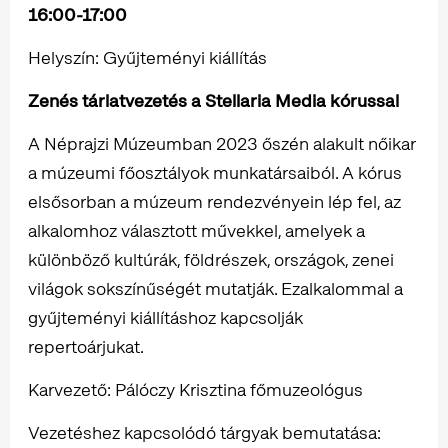
16:00-17:00
Helyszín: Gyűjteményi kiállítás
Zenés tárlatvezetés a Stellaria Media kórussal
A Néprajzi Múzeumban 2023 őszén alakult nőikar
a múzeumi főosztályok munkatársaiból. A kórus
elsősorban a múzeum rendezvényein lép fel, az
alkalomhoz választott művekkel, amelyek a
különböző kultúrák, földrészek, országok, zenei
világok sokszínűségét mutatják. Ezalkalommal a
gyűjteményi kiállításhoz kapcsolják
repertoárjukat.
Karvezető: Pálóczy Krisztina főmuzeológus
Vezetéshez kapcsolódó tárgyak bemutatása: