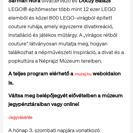
Sármán Nóra
divattervező és
Dóczy Balázs
LEGO® építőmester több mint 12 ezer LEGO
elemből és közel 800 LEGO-virágból épített
couture ruhája, amely egyszerre divatkreáció,
installáció és játékos műtárgy. A „virágos rétből
couture” látványosan mutatja meg, hogyan
találkozhat a népművészeti inspiráció, a divat és a
popkultúra a Néprajzi Múzeum tereiben.
A teljes program elérhető a
weboldalon
muzej.hu
is.
Váltsa meg belépőjegyét elővételben a múzeum
jegypénztáraiban vagy online!
Jegyvásárlás
A hónap 3. szombati napjára vonatkozó