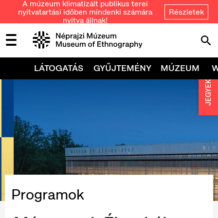
A múzeum klimatizált publikus terei
nyitvatartási időben mindenki számára
Részletek
nyitva állnak!
LÁTOGATÁS
GYŰJTEMÉNY
MÚZEUM
JEGYEK
Programok