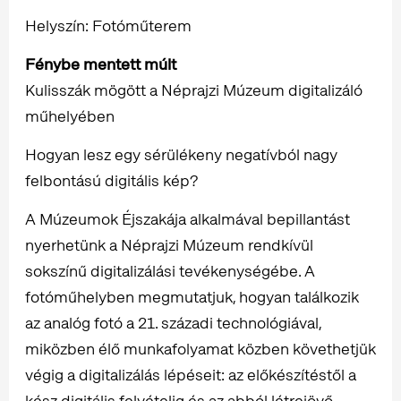
Helyszín: Fotóműterem
Fénybe mentett múlt
Kulisszák mögött a Néprajzi Múzeum digitalizáló
műhelyében
Hogyan lesz egy sérülékeny negatívból nagy
felbontású digitális kép?
A Múzeumok Éjszakája alkalmával bepillantást
nyerhetünk a Néprajzi Múzeum rendkívül
sokszínű digitalizálási tevékenységébe. A
fotóműhelyben megmutatjuk, hogyan találkozik
az analóg fotó a 21. századi technológiával,
miközben élő munkafolyamat közben követhetjük
végig a digitalizálás lépéseit: az előkészítéstől a
kész digitális felvételig és az abból létrejövő,