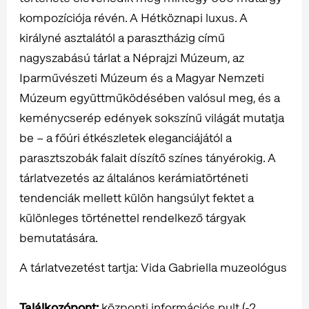
kompozíciója révén. A Hétköznapi luxus. A
királyné asztalától a parasztházig című
nagyszabású tárlat a Néprajzi Múzeum, az
Iparművészeti Múzeum és a Magyar Nemzeti
Múzeum együttműködésében valósul meg, és a
keménycserép edények sokszínű világát mutatja
be – a főúri étkészletek eleganciájától a
parasztszobák falait díszítő színes tányérokig. A
tárlatvezetés az általános kerámiatörténeti
tendenciák mellett külön hangsúlyt fektet a
különleges történettel rendelkező tárgyak
bemutatására.
A tárlatvezetést tartja: Vida Gabriella muzeológus
Találkozópont:
központi információs pult (-2.