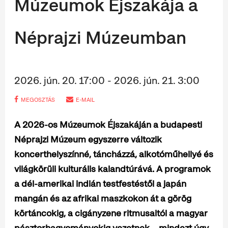
Múzeumok Éjszakája a
Néprajzi Múzeumban
2026. jún. 20. 17:00 - 2026. jún. 21. 3:00
MEGOSZTÁS
E-MAIL
A 2026-os Múzeumok Éjszakáján a budapesti
Néprajzi Múzeum egyszerre változik
koncerthelyszínné, táncházzá, alkotóműhellyé és
világkörüli kulturális kalandtúrává. A programok
a dél-amerikai indián testfestéstől a japán
mangán és az afrikai maszkokon át a görög
körtáncokig, a cigányzene ritmusaitól a magyar
pásztorhagyományokig vezetnek – mindezt úgy,