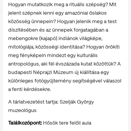
Hogyan mutatkozik meg a rituális szépség? Mit
jelent szépnek lenni egy amazóniai őslakos
közösség ünnepein? Hogyan jelenik meg a test
díszítésében és az ünnepek forgatagában a
mebengokre (kajapó) indiánok világképe,
mitológiája, közösségi identitása? Hogyan örökíti
meg fényképein mindezt egy kulturális
antropológus, aki fél évszázada kutat közöttük? A
budapesti Néprajzi Múzeum új kiállítása egy
különleges fotógyűjtemény segítségével válaszol
a fenti kérdésekre.
A tárlatvezetést tartja: Szelják György
muzeológus
Találkozópont:
Hősök tere felőli aula