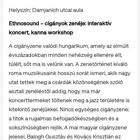
Helyszín: Damjanich utcai aula
Ethnosound – cigányok zenéje: interaktív
koncert, kanna workshop
A cigányzene valódi hungarikum, amely az elmúlt
évszázadokban minden nehézség ellenére élt,
túlélt, sőt ma is velünk van. A zenetörténet kiváló
roma muzsikusaink hosszú sorát ismeri, akik nagy
utat tettek meg a csárdák közönségének szóló
asztali zenéléstől addig, hogy ma már
koncerttermeket töltenek meg a jazz területére is
kitekintő zenéjükkel. Nincs egységes cigányzene:
a titok a rugalmas befogadókészségben és a
sokszínűségben rejlik. A mai magyar cigányzene
jelesei, Balogh Gusztáv és Kovács Krisztián ez