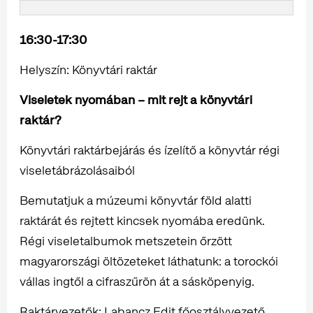
16:30-17:30
Helyszín: Könyvtári raktár
Viseletek nyomában – mit rejt a könyvtári
raktár?
Könyvtári raktárbejárás és ízelítő a könyvtár régi
viseletábrázolásaiból
Bemutatjuk a múzeumi könyvtár föld alatti
raktárát és rejtett kincsek nyomába eredünk.
Régi viseletalbumok metszetein őrzött
magyarországi öltözeteket láthatunk: a torockói
vállas ingtől a cifraszűrön át a sásköpenyig.
Raktárvezetők: Labancz Edit főosztályvezető