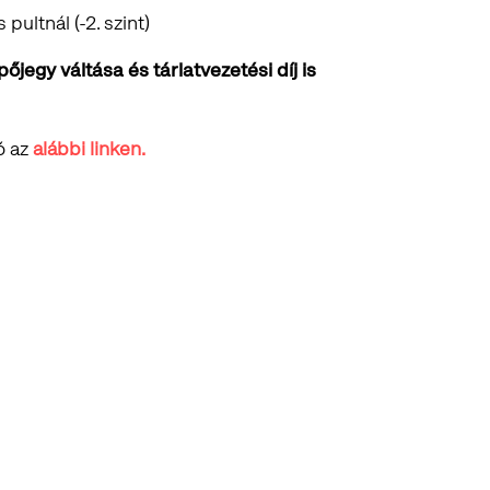
pultnál (-2. szint)
jegy váltása és tárlatvezetési díj is
ó az
alábbi linken.