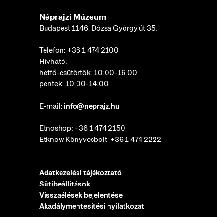
Néprajzi Múzeum
Budapest 1146, Dózsa György út 35.
Telefon:
+36 1 474 2100
Hívható:
hétfő-csütörtök: 10:00-16:00
péntek: 10:00-14:00
E-mail:
info@neprajz.hu
Etnoshop:
+36 1 474 2150
Etknow Könyvesbolt:
+36 1 474 2222
Adatkezelési tájékoztató
Sütibeállítások
Visszaélések bejelentése
Akadálymentesítési nyilatkozat