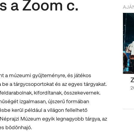
s a Zoom c.
AJÁN
kint a múzeumi gyűjteményre, és játékos
Z
 be a tárgycsoportokat és az egyes tárgyakat.
2
feldarabolnak, kifordítanak, összekevernek.
nűségét izgalmasan, újszerű formában
sbe kerül például a világon fellelhető
 Néprajzi Múzeum egyik legnagyobb tárgya, az
res bödönhajó.