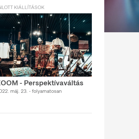
LOTT KIÁLLÍTÁSOK
OOM - Perspektívaváltás
022. máj. 23. - folyamatosan