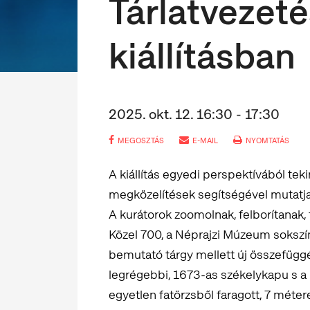
Tárlatvezeté
kiállításban
2025. okt. 12. 16:30 - 17:30
MEGOSZTÁS
E-MAIL
NYOMTATÁS
A kiállítás egyedi perspektívából te
megközelítések segítségével mutatja
A kurátorok zoomolnak, felborítanak, 
Közel 700, a Néprajzi Múzeum sokszí
bemutató tárgy mellett új összefüggé
legrégebbi, 1673-as székelykapu s a
egyetlen fatörzsből faragott, 7 méte