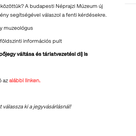
t közöttük? A budapesti Néprajzi Múzeum új
mény segítségével válaszol a fenti kérdésekre.
gy muzeológus
 földszinti információs pult
jegy váltása és tárlatvezetési díj is
ó az
alábbi linken.
válassza ki a jegyvásárlásnál!