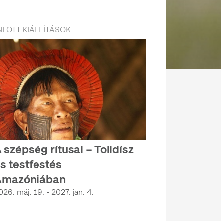
LOTT KIÁLLÍTÁSOK
 szépség rítusai – Tolldísz
s testfestés
Amazóniában
026. máj. 19. - 2027. jan. 4.