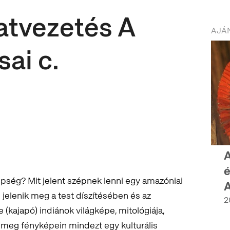
latvezetés A
AJÁN
sai c.
A
é
épség? Mit jelent szépnek lenni egy amazóniai
elenik meg a test díszítésében és az
2
kajapó) indiánok világképe, mitológiája,
 meg fényképein mindezt egy kulturális