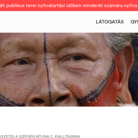
t publikus terei nyitvatartási időben mindenki számára nyitva 
LÁTOGATÁS
GY
EZETÉS A SZÉPSÉG RÍTUSAI C. KIÁLLÍTÁSBAN