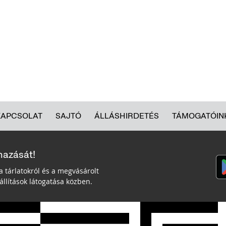
KAPCSOLAT
SAJTÓ
ÁLLÁSHIRDETÉS
TÁMOGATÓIN
mazását!
a tárlatokról és a megvásárolt
llítások látogatása közben.