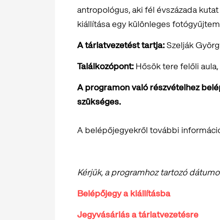
antropológus, aki fél évszázada kuta
kiállítása egy különleges fotógyűjte
A tárlatvezetést tartja:
Szelják Györ
Találkozópont:
Hősök tere felőli aula,
A programon való részvételhez belépő
szükséges.
A belépőjegyekről további informáci
Kérjük, a programhoz tartozó dátumot 
Belépőjegy a kiállításba
Jegyvásárlás a tárlatvezetésre