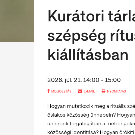
Kurátori tár
szépség rítu
kiállításban
2026. júl. 21. 14:00 - 15:00
MEGOSZTÁS
E-MAIL
NYOMTATÁS
Hogyan mutatkozik meg a rituális sz
őslakos közösség ünnepein? Hogyan j
ünnepek forgatagában a mebengokre (
közösségi identitása? Hogyan örökíti