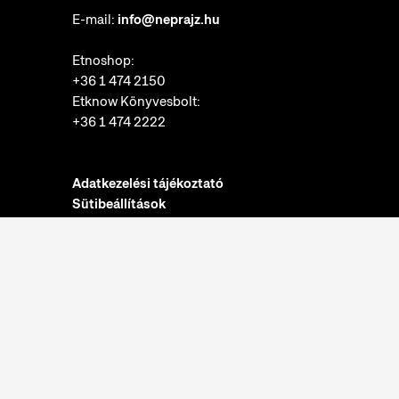
E-mail:
info@neprajz.hu
Etnoshop:
+36 1 474 2150
Etknow Könyvesbolt:
+36 1 474 2222
Adatkezelési tájékoztató
Sütibeállítások
Visszaélések bejelentése
Akadálymentesítési nyilatkozat
Nyitvatartás:
hétfő: zárva
kedd-vasárnap: 10:00-18:00
Jegypénztár:
hétfő: zárva