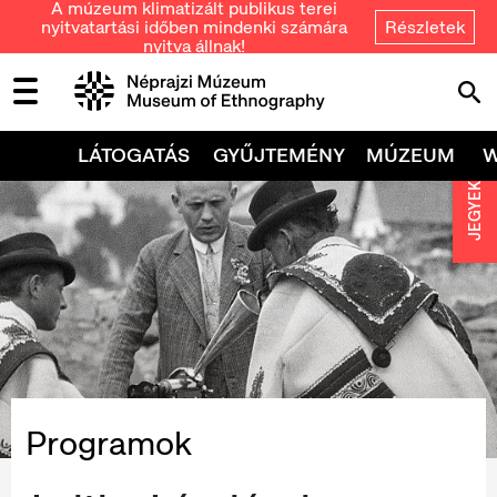
A múzeum klimatizált publikus terei
nyitvatartási időben mindenki számára
Részletek
nyitva állnak!
LÁTOGATÁS
GYŰJTEMÉNY
MÚZEUM
JEGYEK
Programok