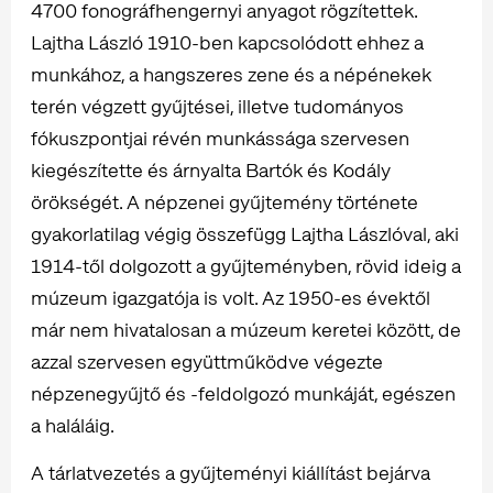
4700 fonográfhengernyi anyagot rögzítettek.
Lajtha László 1910-ben kapcsolódott ehhez a
munkához, a hangszeres zene és a népénekek
terén végzett gyűjtései, illetve tudományos
fókuszpontjai révén munkássága szervesen
kiegészítette és árnyalta Bartók és Kodály
örökségét. A népzenei gyűjtemény története
gyakorlatilag végig összefügg Lajtha Lászlóval, aki
1914-től dolgozott a gyűjteményben, rövid ideig a
múzeum igazgatója is volt. Az 1950-es évektől
már nem hivatalosan a múzeum keretei között, de
azzal szervesen együttműködve végezte
népzenegyűjtő és -feldolgozó munkáját, egészen
a haláláig.
A tárlatvezetés a gyűjteményi kiállítást bejárva