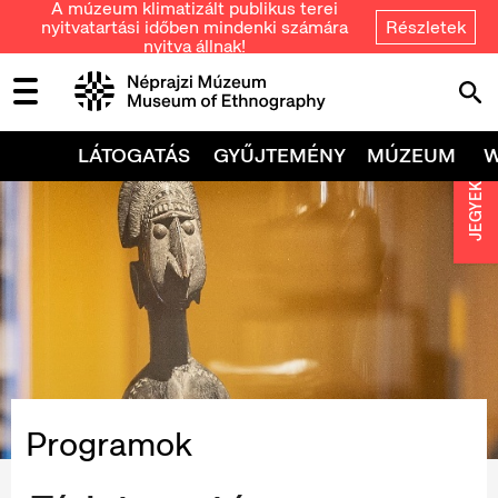
A múzeum klimatizált publikus terei
nyitvatartási időben mindenki számára
Részletek
nyitva állnak!
LÁTOGATÁS
GYŰJTEMÉNY
MÚZEUM
JEGYEK
Programok