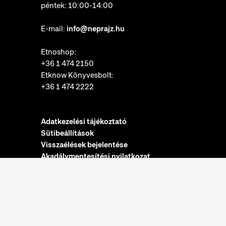
péntek: 10:00-14:00
E-mail:
info@neprajz.hu
Etnoshop:
+36 1 474 2150
Etknow Könyvesbolt:
+36 1 474 2222
Adatkezelési tájékoztató
Sütibeállítások
Visszaélések bejelentése
Akadálymentesítési nyilatkozat
Nyitvatartás:
hétfő: zárva
kedd-vasárnap: 10:00-18:00
Jegypénztár: