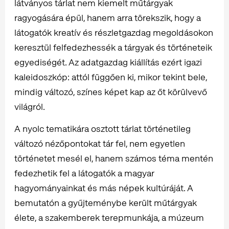
látványos tárlat nem kiemelt műtárgyak
ragyogására épül, hanem arra törekszik, hogy a
látogatók kreatív és részletgazdag megoldásokon
keresztül felfedezhessék a tárgyak és történeteik
egyediségét. Az adatgazdag kiállítás ezért igazi
kaleidoszkóp: attól függően ki, mikor tekint bele,
mindig változó, színes képet kap az őt körülvevő
világról.
A nyolc tematikára osztott tárlat történetileg
változó nézőpontokat tár fel, nem egyetlen
történetet mesél el, hanem számos téma mentén
fedezhetik fel a látogatók a magyar
hagyományainkat és más népek kultúráját. A
bemutatón a gyűjteménybe került műtárgyak
élete, a szakemberek terepmunkája, a múzeum