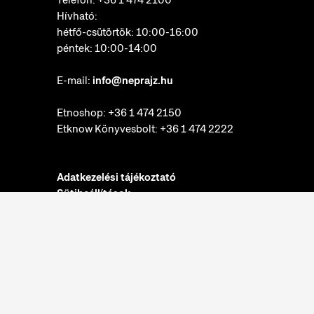
Telefon:
+36 1 474 2100
Hívható:
hétfő-csütörtök: 10:00-16:00
péntek: 10:00-14:00
E-mail:
info@neprajz.hu
Etnoshop:
+36 1 474 2150
Etknow Könyvesbolt:
+36 1 474 2222
Adatkezelési tájékoztató
Sütibeállítások
Visszaélések bejelentése
Akadálymentesítési nyilatkozat
Néprajzi Múzeum © 2022. Minden jog fenntartva.