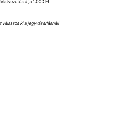
árlatvezetés díja 1.000 Ft.
válassza ki a jegyvásárlásnál!