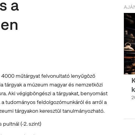
s a
AJÁN
ben
y 4000 műtárgyat felvonultató lenyűgöző
K
ámia tárgyak a múzeum magyar és nemzetközi
k
a. Aki végigböngészi a tárgyakat, benyomást
2
 a tudományos feldolgozómunkáról és arról a
zeumi tárgyakon keresztül tanulmányozható.
pultnál (-2. szint)