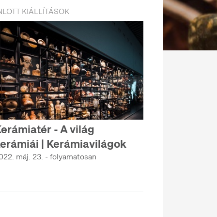
LOTT KIÁLLÍTÁSOK
erámiatér - A világ
erámiái | Kerámiavilágok
022. máj. 23. - folyamatosan