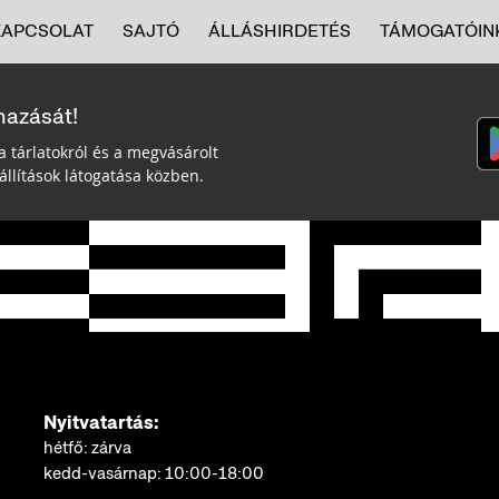
KAPCSOLAT
SAJTÓ
ÁLLÁSHIRDETÉS
TÁMOGATÓIN
mazását!
a tárlatokról és a megvásárolt
llítások látogatása közben.
Nyitvatartás:
hétfő: zárva
kedd-vasárnap: 10:00-18:00