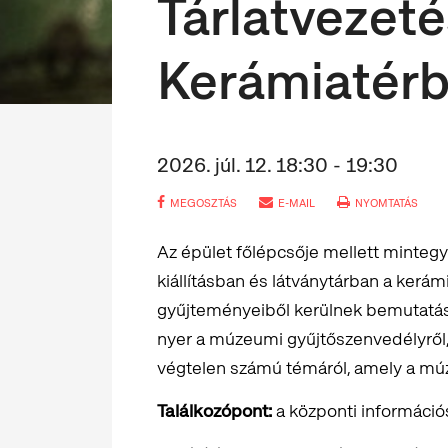
Tárlatvezeté
Kerámiatér
2026. júl. 12. 18:30 - 19:30
MEGOSZTÁS
E-MAIL
NYOMTATÁS
Az épület főlépcsője mellett minteg
kiállításban és látványtárban a ker
gyűjteményeiből kerülnek bemutatásr
nyer a múzeumi gyűjtőszenvedélyről,
végtelen számú témáról, amely a mú
Találkozópont:
a központi információs 