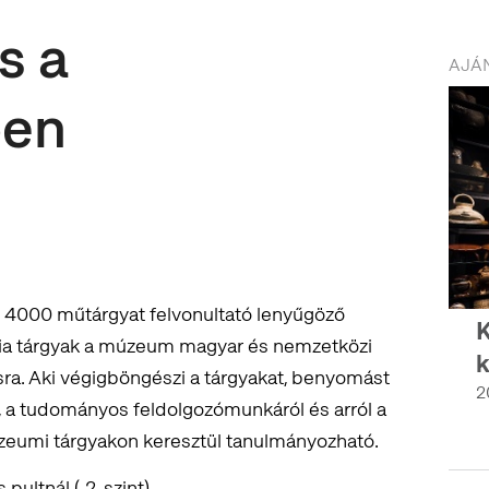
s a
AJÁN
ben
y 4000 műtárgyat felvonultató lenyűgöző
K
ámia tárgyak a múzeum magyar és nemzetközi
k
a. Aki végigböngészi a tárgyakat, benyomást
2
 a tudományos feldolgozómunkáról és arról a
zeumi tárgyakon keresztül tanulmányozható.
pultnál (-2. szint)