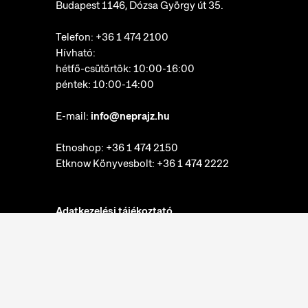
Budapest 1146, Dózsa György út 35.
Telefon:
+36 1 474 2100
Hívható:
hétfő-csütörtök: 10:00-16:00
péntek: 10:00-14:00
E-mail:
info@neprajz.hu
Etnoshop:
+36 1 474 2150
Etknow Könyvesbolt:
+36 1 474 2222
Adatkezelési tájékoztató
Sütibeállítások
Visszaélések bejelentése
Akadálymentesítési nyilatkozat
Néprajzi Múzeum © 2022. Minden jog fenntartva.