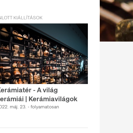
LOTT KIÁLLÍTÁSOK
erámiatér - A világ
erámiái | Kerámiavilágok
022. máj. 23. - folyamatosan