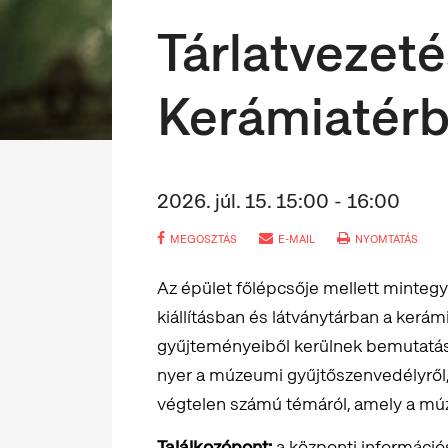
Tárlatvezeté
Kerámiatér
2026. júl. 15. 15:00 - 16:00
MEGOSZTÁS
E-MAIL
NYOMTATÁS
Az épület főlépcsője mellett minteg
kiállításban és látványtárban a ker
gyűjteményeiből kerülnek bemutatásr
nyer a múzeumi gyűjtőszenvedélyről,
végtelen számú témáról, amely a mú
Találkozópont:
a központi információs 