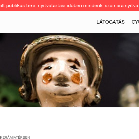
t publikus terei nyitvatartási időben mindenki számára nyitva 
LÁTOGATÁS
GY
 KERÁMIATÉRBEN