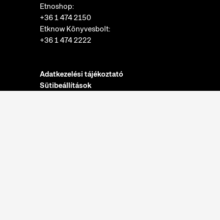
Etnoshop:
+36 1 474 2150
Etknow Könyvesbolt:
+36 1 474 2222
Adatkezelési tájékoztató
Sütibeállítások
Visszaélések bejelentése
Akadálymentesítési nyilatkozat
Nyitvatartás:
hétfő: zárva
kedd-vasárnap: 10:00-18:00
Jegypénztár:
hétfő: zárva
kedd-vasárnap: 10:00-17:30