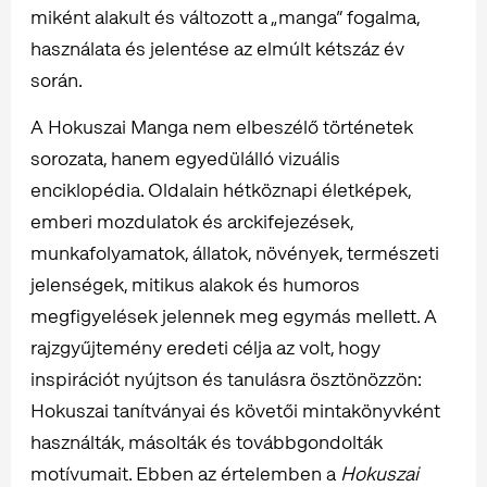
miként alakult és változott a „manga” fogalma,
használata és jelentése az elmúlt kétszáz év
során.
A Hokuszai Manga nem elbeszélő történetek
sorozata, hanem egyedülálló vizuális
enciklopédia. Oldalain hétköznapi életképek,
emberi mozdulatok és arckifejezések,
munkafolyamatok, állatok, növények, természeti
jelenségek, mitikus alakok és humoros
megfigyelések jelennek meg egymás mellett. A
rajzgyűjtemény eredeti célja az volt, hogy
inspirációt nyújtson és tanulásra ösztönözzön:
Hokuszai tanítványai és követői mintakönyvként
használták, másolták és továbbgondolták
motívumait. Ebben az értelemben a
Hokuszai