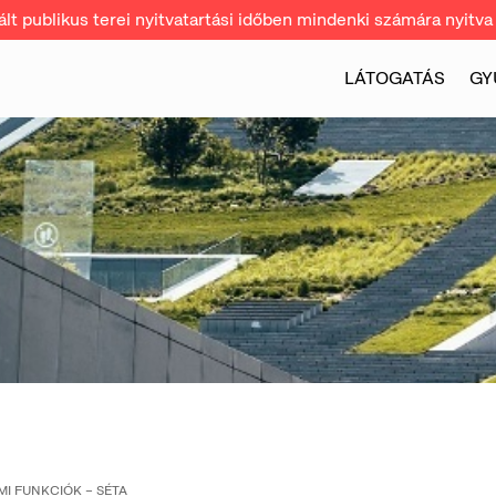
t publikus terei nyitvatartási időben mindenki számára nyitva 
LÁTOGATÁS
GY
MI FUNKCIÓK – SÉTA