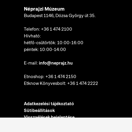
Néprajzi Múzeum
Budapest 1146, Dózsa György út 35.
Telefon:
+36 1 474 2100
Hívható:
hétfő-csütörtök: 10:00-16:00
péntek: 10:00-14:00
E-mail:
info@neprajz.hu
Etnoshop:
+36 1 474 2150
Etknow Könyvesbolt:
+36 1 474 2222
Adatkezelési tájékoztató
Sütibeállítások
Visszaélések bejelentése
Akadálymentesítési nyilatkozat