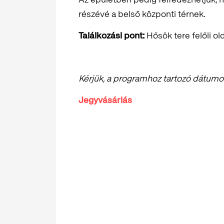
részévé a belső központi térnek.
Találkozási pont:
Hősök tere felőli old
Kérjük, a programhoz tartozó dátumot 
Jegyvásárlás