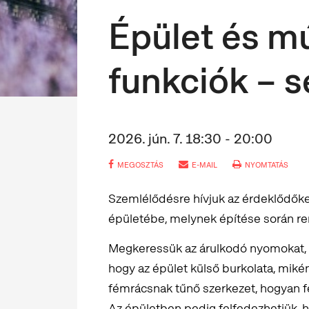
Épület és m
funkciók – s
2026. jún. 7. 18:30 - 20:00
MEGOSZTÁS
E-MAIL
NYOMTATÁS
Szemlélődésre hívjuk az érdeklődőke
épületébe, melynek építése során r
Megkeressük az árulkodó nyomokat,
hogy az épület külső burkolata, mikén
fémrácsnak tűnő szerkezet, hogyan fe
Az épületben pedig felfedezhetjük, ho