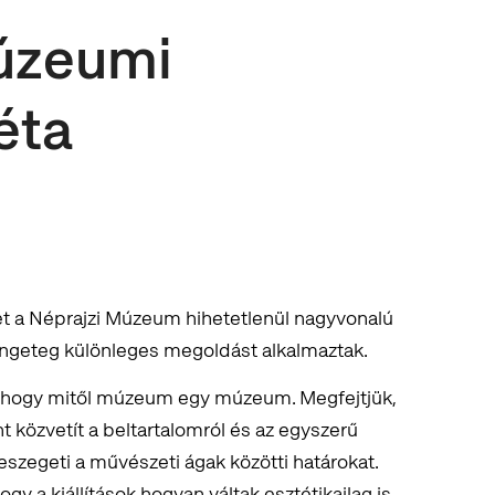
úzeumi
éta
t a Néprajzi Múzeum hihetetlenül nagyvonalú
engeteg különleges megoldást alkalmaztak.
 hogy mitől múzeum egy múzeum. Megfejtjük,
t közvetít a beltartalomról és az egyszerű
szegeti a művészeti ágak közötti határokat.
gy a kiállítások hogyan váltak esztétikailag is