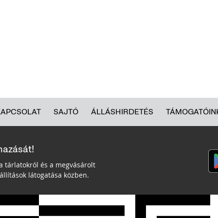
KAPCSOLAT
SAJTÓ
ÁLLÁSHIRDETÉS
TÁMOGATÓIN
mazását!
a tárlatokról és a megvásárolt
llítások látogatása közben.