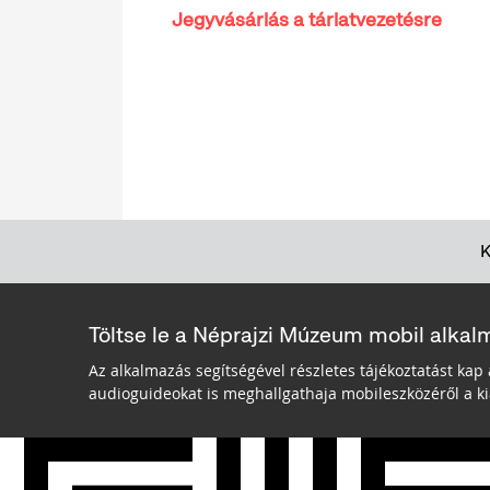
Jegyvásárlás a tárlatvezetésre
Töltse le a Néprajzi Múzeum mobil alkal
Az alkalmazás segítségével részletes tájékoztatást kap 
audioguideokat is meghallgathaja mobileszközéről a kiá