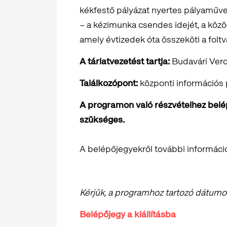
kékfestő pályázat nyertes pályaművei 
– a kézimunka csendes idejét, a közös
amely évtizedek óta összeköti a foltv
A tárlatvezetést tartja:
Budavári Ver
Találkozópont:
központi információs pu
A programon való részvételhez belépő
szükséges.
A belépőjegyekről további informáci
Kérjük, a programhoz tartozó dátumot 
Belépőjegy a kiállításba