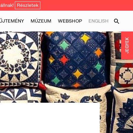
állnak!
Részletek
ŰJTEMÉNY
MÚZEUM
WEBSHOP
ENGLISH
JEGYEK