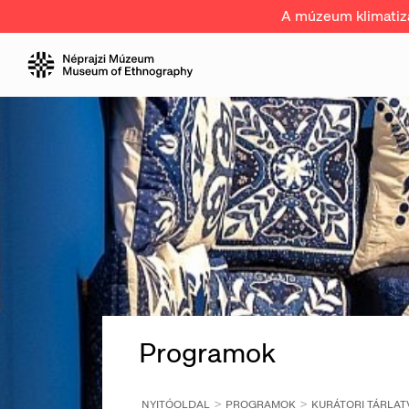
A múzeum klimatizál
Programok
NYITÓOLDAL
PROGRAMOK
KURÁTORI TÁRLAT