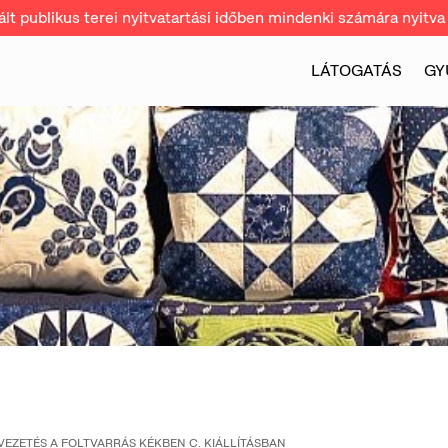
t publikus terei nyitvatartási időben mindenki számára nyitva 
LÁTOGATÁS
GY
VEZETÉS A FOLTVARRÁS KÉKBEN C. KIÁLLÍTÁSBAN