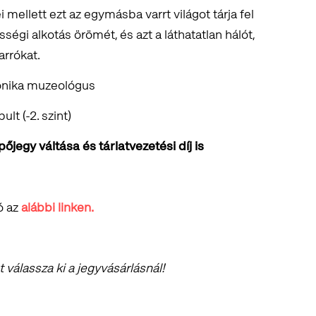
mellett ezt az egymásba varrt világot tárja fel
ségi alkotás örömét, és azt a láthatatlan hálót,
arrókat.
onika muzeológus
lt (-2. szint)
jegy váltása és tárlatvezetési díj is
ó az
alábbi linken.
válassza ki a jegyvásárlásnál!