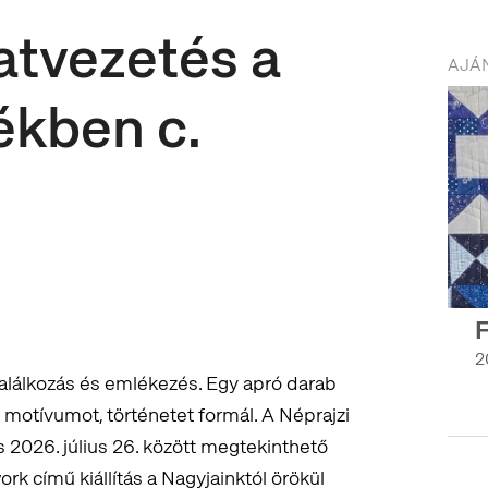
latvezetés a
AJÁN
ékben c.
F
2
 találkozás és emlékezés. Egy apró darab
 motívumot, történetet formál. A Néprajzi
026. július 26. között megtekinthető
rk című kiállítás a Nagyjainktól örökül