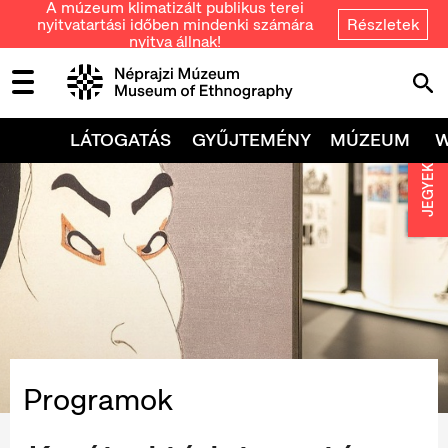
A múzeum klimatizált publikus terei
nyitvatartási időben mindenki számára
Részletek
nyitva állnak!
LÁTOGATÁS
GYŰJTEMÉNY
MÚZEUM
JEGYEK
Programok