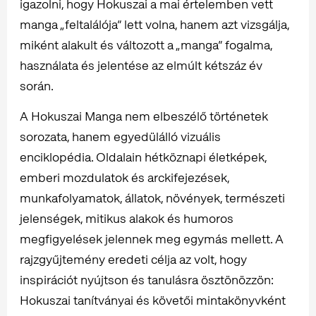
igazolni, hogy Hokuszai a mai értelemben vett
manga „feltalálója” lett volna, hanem azt vizsgálja,
miként alakult és változott a „manga” fogalma,
használata és jelentése az elmúlt kétszáz év
során.
A Hokuszai Manga nem elbeszélő történetek
sorozata, hanem egyedülálló vizuális
enciklopédia. Oldalain hétköznapi életképek,
emberi mozdulatok és arckifejezések,
munkafolyamatok, állatok, növények, természeti
jelenségek, mitikus alakok és humoros
megfigyelések jelennek meg egymás mellett. A
rajzgyűjtemény eredeti célja az volt, hogy
inspirációt nyújtson és tanulásra ösztönözzön:
Hokuszai tanítványai és követői mintakönyvként