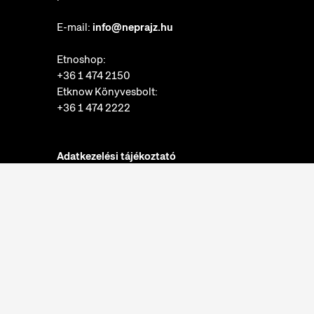
E-mail:
info@neprajz.hu
Etnoshop:
+36 1 474 2150
Etknow Könyvesbolt:
+36 1 474 2222
Adatkezelési tájékoztató
Sütibeállítások
Visszaélések bejelentése
Akadálymentesítési nyilatkozat
Nyitvatartás:
hétfő: zárva
kedd-vasárnap: 10:00-18:00
Jegypénztár: