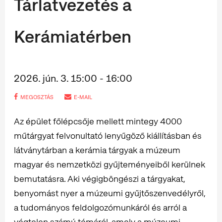
Tárlatvezetés a
Kerámiatérben
2026. jún. 3. 15:00 - 16:00
MEGOSZTÁS
E-MAIL
Az épület főlépcsője mellett mintegy 4000
műtárgyat felvonultató lenyűgöző kiállításban és
látványtárban a kerámia tárgyak a múzeum
magyar és nemzetközi gyűjteményeiből kerülnek
bemutatásra. Aki végigböngészi a tárgyakat,
benyomást nyer a múzeumi gyűjtőszenvedélyről,
a tudományos feldolgozómunkáról és arról a
végtelen számú témáról, amely a múzeumi