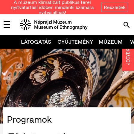
A múzeum klimatizált publikus terei
nyitvatartási időben mindenki számára
Részletek
nyitva állnak!
LÁTOGATÁS
GYŰJTEMÉNY
MÚZEUM
JEGYEK
Programok