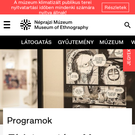
A múzeum klimatizált publikus terei
nyitvatartási időben mindenki számára
Részletek
nyitva állnak!
LÁTOGATÁS
GYŰJTEMÉNY
MÚZEUM
JEGYEK
Programok