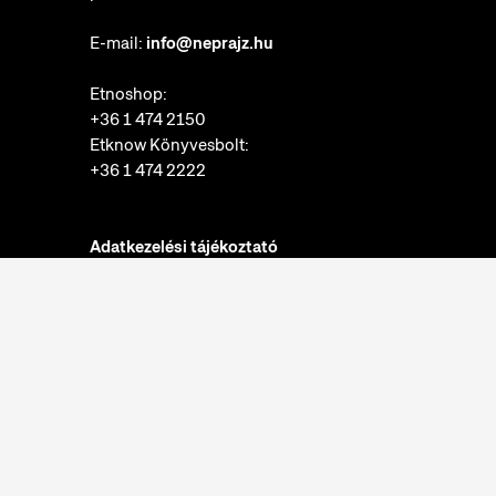
E-mail:
info@neprajz.hu
Etnoshop:
+36 1 474 2150
Etknow Könyvesbolt:
+36 1 474 2222
Adatkezelési tájékoztató
Sütibeállítások
Visszaélések bejelentése
Akadálymentesítési nyilatkozat
Nyitvatartás:
hétfő: zárva
kedd-vasárnap: 10:00-18:00
Jegypénztár: