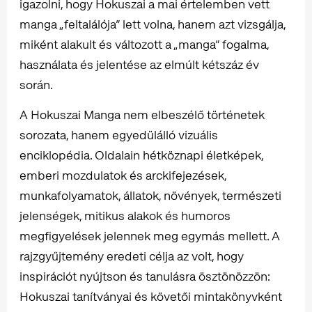
igazolni, hogy Hokuszai a mai értelemben vett
manga „feltalálója” lett volna, hanem azt vizsgálja,
miként alakult és változott a „manga” fogalma,
használata és jelentése az elmúlt kétszáz év
során.
A Hokuszai Manga nem elbeszélő történetek
sorozata, hanem egyedülálló vizuális
enciklopédia. Oldalain hétköznapi életképek,
emberi mozdulatok és arckifejezések,
munkafolyamatok, állatok, növények, természeti
jelenségek, mitikus alakok és humoros
megfigyelések jelennek meg egymás mellett. A
rajzgyűjtemény eredeti célja az volt, hogy
inspirációt nyújtson és tanulásra ösztönözzön:
Hokuszai tanítványai és követői mintakönyvként