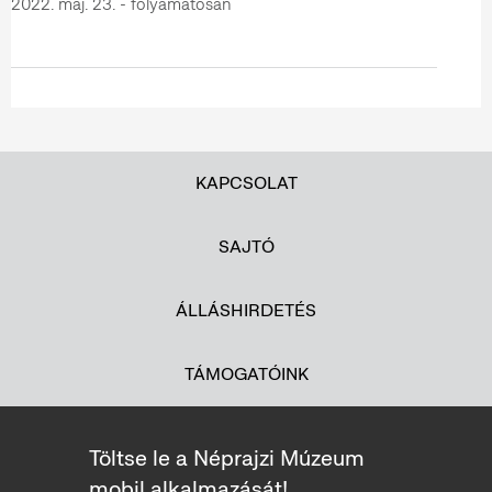
2022. máj. 23. - folyamatosan
KAPCSOLAT
SAJTÓ
ÁLLÁSHIRDETÉS
TÁMOGATÓINK
Töltse le a Néprajzi Múzeum
mobil alkalmazását!