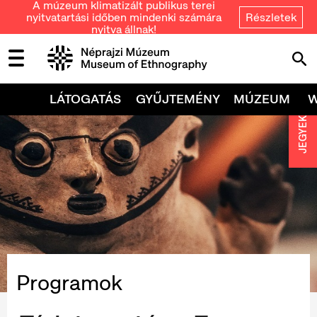
A múzeum klimatizált publikus terei
nyitvatartási időben mindenki számára
Részletek
nyitva állnak!
LÁTOGATÁS
GYŰJTEMÉNY
MÚZEUM
JEGYEK
Programok