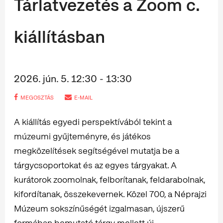
Tárlatvezetés a Zoom c.
kiállításban
2026. jún. 5. 12:30 - 13:30
MEGOSZTÁS
E-MAIL
A kiállítás egyedi perspektívából tekint a
múzeumi gyűjteményre, és játékos
megközelítések segítségével mutatja be a
tárgycsoportokat és az egyes tárgyakat. A
kurátorok zoomolnak, felborítanak, feldarabolnak,
kifordítanak, összekevernek. Közel 700, a Néprajzi
Múzeum sokszínűségét izgalmasan, újszerű
formában bemutató tárgy mellett új