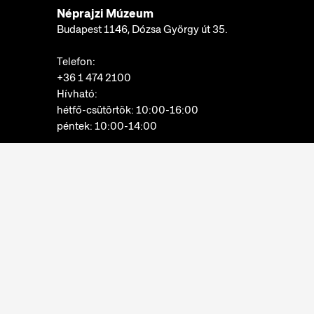
Néprajzi Múzeum
Budapest 1146, Dózsa György út 35.
Telefon:
+36 1 474 2100
Hívható:
hétfő-csütörtök: 10:00-16:00
péntek: 10:00-14:00
E-mail:
info@neprajz.hu
Etnoshop:
+36 1 474 2150
Etknow Könyvesbolt:
+36 1 474 2222
Adatkezelési tájékoztató
Sütibeállítások