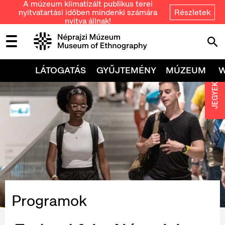
A múzeum klimatizált publikus terei
nyitvatartási időben mindenki számára
Részletek
nyitva állnak!
LÁTOGATÁS
GYŰJTEMÉNY
MÚZEUM
JEGYEK
Programok