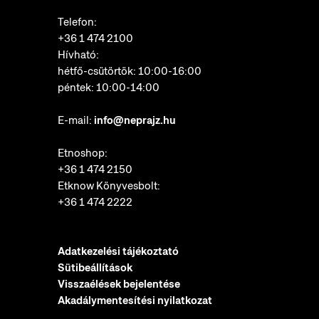
Telefon:
+36 1 474 2100
Hívható:
hétfő-csütörtök: 10:00-16:00
péntek: 10:00-14:00
E-mail:
info@neprajz.hu
Etnoshop:
+36 1 474 2150
Etknow Könyvesbolt:
+36 1 474 2222
Adatkezelési tájékoztató
Sütibeállítások
Visszaélések bejelentése
Akadálymentesítési nyilatkozat