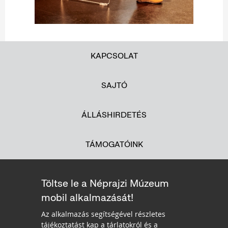
KAPCSOLAT
SAJTÓ
ÁLLÁSHIRDETÉS
TÁMOGATÓINK
Töltse le a Néprajzi Múzeum
mobil alkalmazását!
Az alkalmazás segítségével részletes
tájékoztatást kap a tárlatokról és a