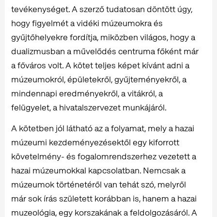
tevékenységet. A szerző tudatosan döntött úgy,
hogy figyelmét a vidéki múzeumokra és
gyűjtőhelyekre fordítja, miközben világos, hogy a
dualizmusban a művelődés centruma főként már
a főváros volt. A kötet teljes képet kívánt adni a
múzeumokról, épületekről, gyűjteményekről, a
mindennapi eredményekről, a vitákról, a
felügyelet, a hivatalszervezet munkájáról.
A kötetben jól látható az a folyamat, mely a hazai
múzeumi kezdeményezésektől egy kiforrott
követelmény- és fogalomrendszerhez vezetett a
hazai múzeumokkal kapcsolatban. Nemcsak a
múzeumok történetéről van tehát szó, melyről
már sok írás született korábban is, hanem a hazai
muzeológia, egy korszakának a feldolgozásáról. A