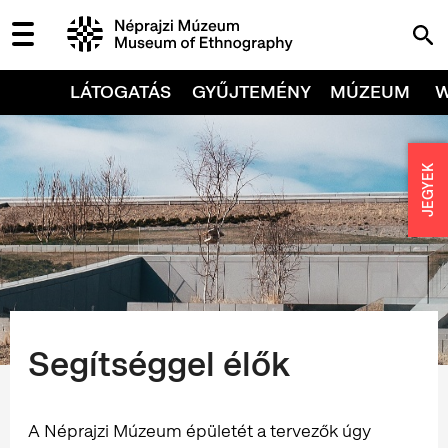
LÁTOGATÁS
GYŰJTEMÉNY
MÚZEUM
JEGYEK
Segítséggel élők
A Néprajzi Múzeum épületét a tervezők úgy