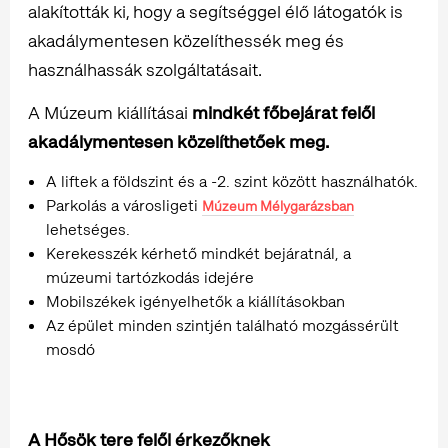
alakították ki, hogy a segítséggel élő látogatók is
akadálymentesen közelíthessék meg és
használhassák szolgáltatásait.
A Múzeum kiállításai
mindkét főbejárat felől
akadálymentesen közelíthetőek meg.
A liftek a földszint és a -2. szint között használhatók.
Parkolás a városligeti
Múzeum Mélygarázsban
lehetséges.
Kerekesszék kérhető mindkét bejáratnál, a
múzeumi tartózkodás idejére
Mobilszékek igényelhetők a kiállításokban
Az épület minden szintjén található mozgássérült
mosdó
A Hősök tere felől érkezőknek