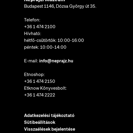
Budapest 1146, Dózsa György út 35.
Telefon:
+36 1 474 2100
Hívható:
hétfő-csütörtök: 10:00-16:00
péntek: 10:00-14:00
E-mail:
info@neprajz.hu
Etnoshop:
+36 1 474 2150
Etknow Könyvesbolt:
+36 1 474 2222
Adatkezelési tájékoztató
Sütibeállítások
Visszaélések bejelentése