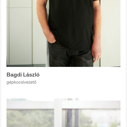
Bagdi László
gépkocsivezető