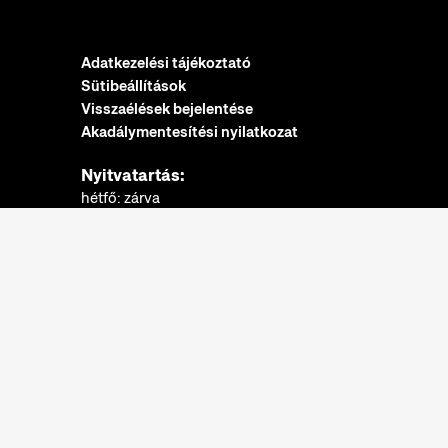
Adatkezelési tájékoztató
Sütibeállítások
Visszaélések bejelentése
Akadálymentesítési nyilatkozat
Nyitvatartás:
hétfő: zárva
kedd-vasárnap: 10:00-18:00
Jegypénztár:
hétfő: zárva
kedd-vasárnap: 10:00-17:30
További információk