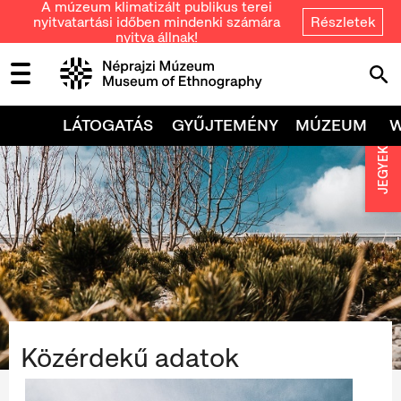
A múzeum klimatizált publikus terei
nyitvatartási időben mindenki számára
Részletek
nyitva állnak!
LÁTOGATÁS
GYŰJTEMÉNY
MÚZEUM
JEGYEK
Közérdekű adatok