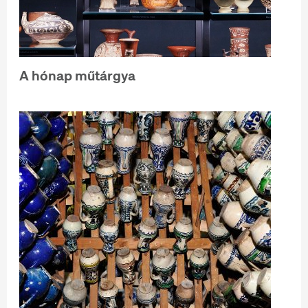
A hónap műtárgya