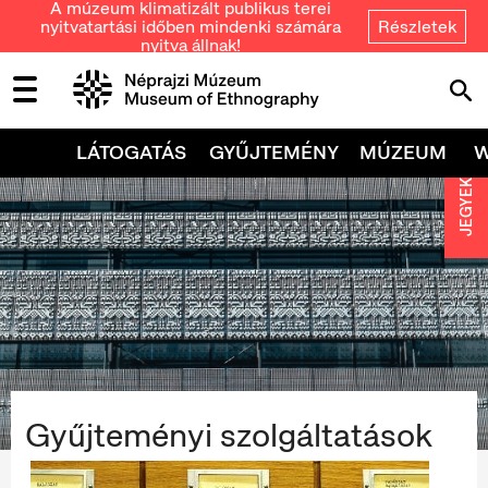
A múzeum klimatizált publikus terei
nyitvatartási időben mindenki számára
Részletek
nyitva állnak!
LÁTOGATÁS
GYŰJTEMÉNY
MÚZEUM
JEGYEK
Gyűjteményi szolgáltatások