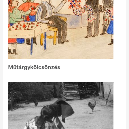
Műtárgykölcsönzés