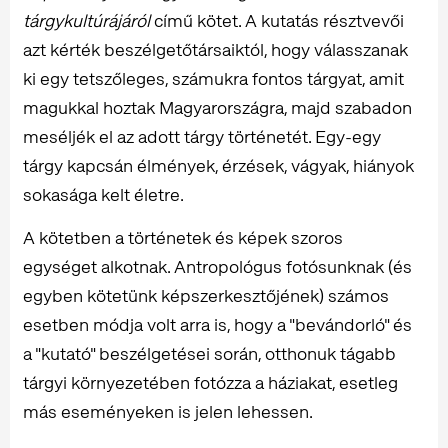
tárgykultúrájáról
című kötet. A kutatás résztvevői
azt kérték beszélgetőtársaiktól, hogy válasszanak
ki egy tetszőleges, számukra fontos tárgyat, amit
magukkal hoztak Magyarországra, majd szabadon
meséljék el az adott tárgy történetét. Egy-egy
tárgy kapcsán élmények, érzések, vágyak, hiányok
sokasága kelt életre.
A kötetben a történetek és képek szoros
egységet alkotnak. Antropológus fotósunknak (és
egyben kötetünk képszerkesztőjének) számos
esetben módja volt arra is, hogy a "bevándorló" és
a "kutató" beszélgetései során, otthonuk tágabb
tárgyi környezetében fotózza a háziakat, esetleg
más eseményeken is jelen lehessen.