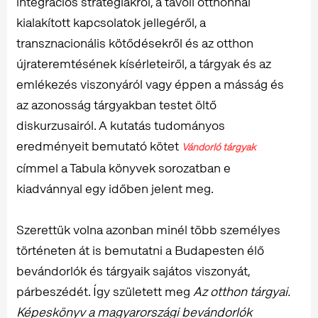
integrációs stratégiákról, a távoli otthonnal
kialakított kapcsolatok jellegéről, a
transznacionális kötődésekről és az otthon
újrateremtésének kísérleteiről, a tárgyak és az
emlékezés viszonyáról vagy éppen a másság és
az azonosság tárgyakban testet öltő
diskurzusairól. A kutatás tudományos
eredményeit bemutató kötet
Vándorló tárgyak
címmel a Tabula könyvek sorozatban e
kiadvánnyal egy időben jelent meg.
Szerettük volna azonban minél több személyes
történeten át is bemutatni a Budapesten élő
bevándorlók és tárgyaik sajátos viszonyát,
párbeszédét. Így született meg
Az otthon tárgyai.
Képeskönyv a magyarországi bevándorlók