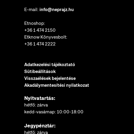
E-mail:
info@neprajz.hu
Etnoshop:
+36 1 474 2150
Etknow Könyvesbolt:
+36 1 474 2222
Adatkezelési tájékoztató
Sütibeállítások
Visszaélések bejelentése
Akadálymentesítési nyilatkozat
Nyitvatartás:
hétfő: zárva
kedd-vasárnap: 10:00-18:00
Jegypénztár:
hétfő: zárva