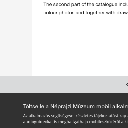
The second part of the catalogue incl
colour photos and together with draw
Töltse le a Néprajzi Múzeum mobil alkal
Az alkalmazás segítségével részletes tájékoztatást kap 
audioguideokat is meghallgathaja mobileszközéről a kiá