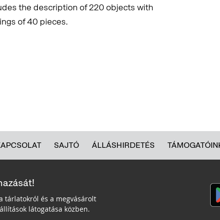
udes the description of 220 objects with
ings of 40 pieces.
KAPCSOLAT
SAJTÓ
ÁLLÁSHIRDETÉS
TÁMOGATÓIN
mazását!
a tárlatokról és a megvásárolt
llítások látogatása közben.