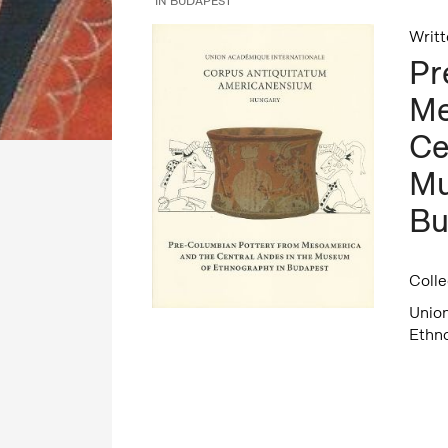
IN BUDAPEST
Writ
Pr
Me
Ce
Mu
Bu
Colle
Unio
Ethno