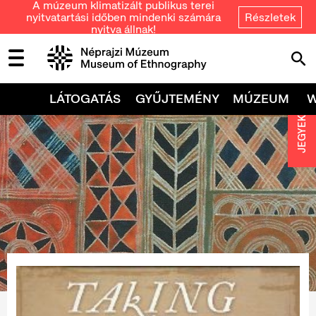
A múzeum klimatizált publikus terei
nyitvatartási időben mindenki számára
Részletek
nyitva állnak!
LÁTOGATÁS
GYŰJTEMÉNY
MÚZEUM
JEGYEK