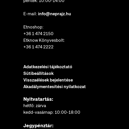
péntek: 10:00-14:00
E-mail:
info@neprajz.hu
Etnoshop:
+36 1 474 2150
Etknow Könyvesbolt:
+36 1 474 2222
Adatkezelési tájékoztató
Sütibeállítások
Visszaélések bejelentése
Akadálymentesítési nyilatkozat
Nyitvatartás:
hétfő: zárva
kedd-vasárnap: 10:00-18:00
Jegypénztár: