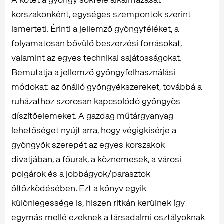
korszakonként, egységes szempontok szerint
ismerteti. Érinti a jellemző gyöngyféléket, a
folyamatosan bővülő beszerzési forrásokat,
valamint az egyes technikai sajátosságokat.
Bemutatja a jellemző gyöngyfelhasználási
módokat: az önálló gyöngyékszereket, továbbá a
ruházathoz szorosan kapcsolódó gyöngyös
díszítőelemeket. A gazdag műtárgyanyag
lehetőséget nyújt arra, hogy végigkísérje a
gyöngyök szerepét az egyes korszakok
divatjában, a főurak, a köznemesek, a városi
polgárok és a jobbágyok/parasztok
öltözködésében. Ezt a könyv egyik
különlegessége is, hiszen ritkán kerülnek így
egymás mellé ezeknek a társadalmi osztályoknak