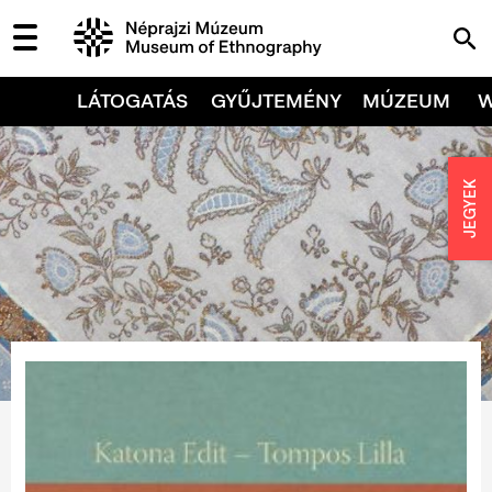
LÁTOGATÁS
GYŰJTEMÉNY
MÚZEUM
JEGYEK