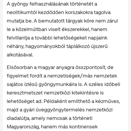
A gyöngy felhasználásának történetét a
neolitikumtól kezdődően korszakokra tagolva
mutatja be. A bemutatott tárgyak köre nem zárul
le a közelmúltban viselt ékszerekkel, hanem
felvillantja a további lehetőségeket napjaink
néhány, hagyományokból táplálkozó újszerű
alkotásával.
Elsősorban a magyar anyagra összpontosít, de
figyelmet fordít a nemzetiségek/más nemzetek
sajátos ízlésű gyöngymunkáira is. A széles időbeli
keresztmetszet nemzetközi kitekintésre is
lehetőséget ad. Példaként említhető a kézműves,
majd a gyári üveggyöngytermelés nemzetközi
diadalútja, amely nemcsak a történeti
Magyarország, hanem más kontinensek