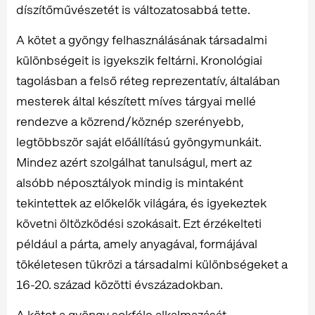
díszítőművészetét is változatosabbá tette.
A kötet a gyöngy felhasználásának társadalmi
különbségeit is igyekszik feltárni. Kronológiai
tagolásban a felső réteg reprezentatív, általában
mesterek által készített míves tárgyai mellé
rendezve a közrend/köznép szerényebb,
legtöbbször saját előállítású gyöngymunkáit.
Mindez azért szolgálhat tanulságul, mert az
alsóbb néposztályok mindig is mintaként
tekintettek az előkelők világára, és igyekeztek
követni öltözködési szokásait. Ezt érzékelteti
például a párta, amely anyagával, formájával
tökéletesen tükrözi a társadalmi különbségeket a
16-20. század közötti évszázadokban.
A kötet a gyöngy sokféle alkalmazását