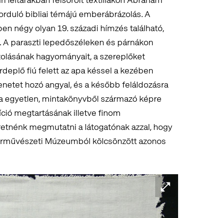
orduló bibliai témájú emberábrázolás. A
n négy olyan 19. századi hímzés található,
g. A paraszti lepedőszéleken és párnákon
ázolásának hagyományait, a szereplőket
érdeplő fiú felett az apa késsel a kezében
zenetet hozó angyal, és a később feláldozásra
a egyetlen, mintakönyvből származó képre
díció megtartásának illetve finom
tnénk megmutatni a látogatónak azzal, hogy
az Iparművészeti Múzeumból kölcsönzött azonos