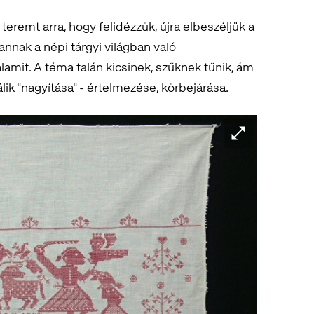
remt arra, hogy felidézzük, újra elbeszéljük a
nnak a népi tárgyi világban való
mit. A téma talán kicsinek, szűknek tűnik, ám
k "nagyítása" - értelmezése, körbejárása.