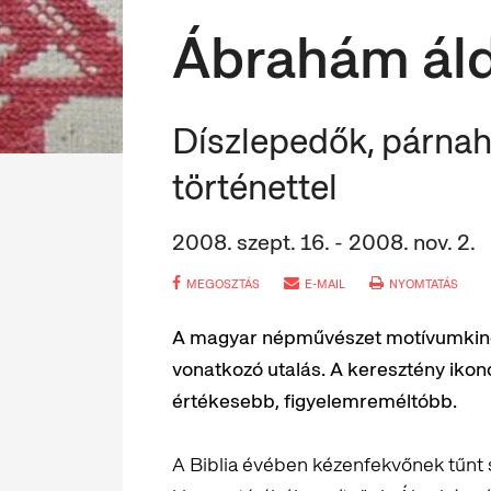
Ábrahám ál
Díszlepedők, párnah
történettel
2008. szept. 16. - 2008. nov. 2.
MEGOSZTÁS
E-MAIL
NYOMTATÁS
A magyar népművészet motívumkincs
vonatkozó utalás. A keresztény ikon
értékesebb, figyelemreméltóbb.
A Biblia évében kézenfekvőnek tűnt 