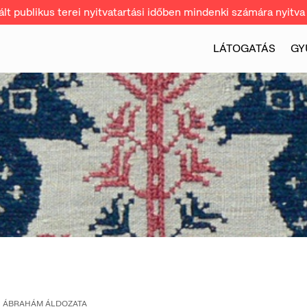
t publikus terei nyitvatartási időben mindenki számára nyitva 
LÁTOGATÁS
GY
ÁBRAHÁM ÁLDOZATA