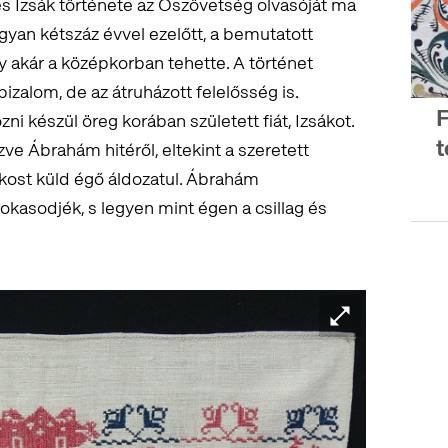
s Izsák története az Ószövetség olvasóját ma
yan kétszáz évvel ezelőtt, a bemutatott
 akár a középkorban tehette. A történet
 bizalom, de az átruházott felelősség is.
F
ni készül öreg korában született fiát, Izsákot.
t
ve Ábrahám hitéről, eltekint a szeretett
kost küld égő áldozatul. Ábrahám
kasodjék, s legyen mint égen a csillag és