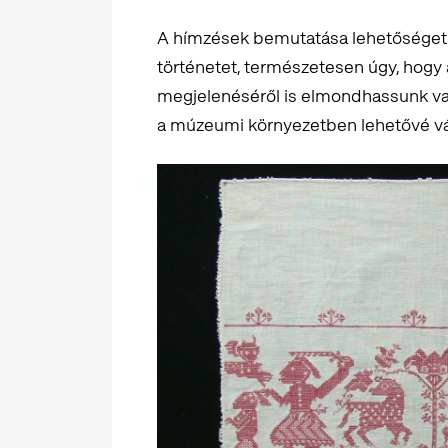
A hímzések bemutatása lehetőséget te
történetet, természetesen úgy, hogy a
megjelenéséről is elmondhassunk vala
a múzeumi környezetben lehetővé váli