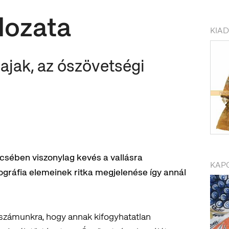
dozata
KIA
ajak, az ószövetségi
ében viszonylag kevés a vallásra
KAP
ográfia elemeinek ritka megjelenése így annál
számunkra, hogy annak kifogyhatatlan