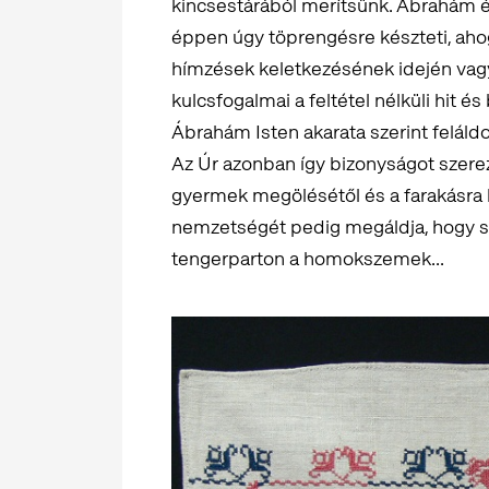
kincsestárából merítsünk. Ábrahám é
éppen úgy töprengésre készteti, ahog
hímzések keletkezésének idején vagy
kulcsfogalmai a feltétel nélküli hit és
Ábrahám Isten akarata szerint feláldoz
Az Úr azonban így bizonyságot szerez
gyermek megölésétől és a farakásra 
nemzetségét pedig megáldja, hogy so
tengerparton a homokszemek...