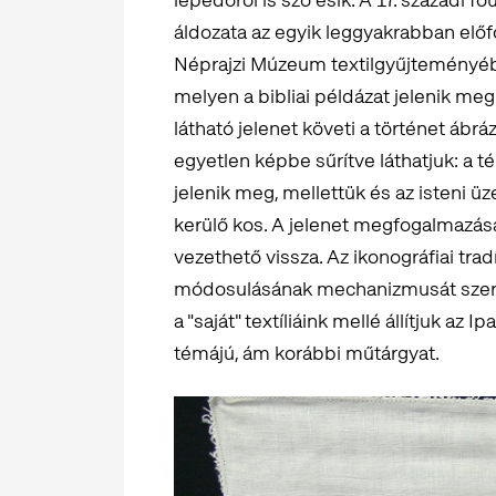
áldozata az egyik leggyakrabban előf
Néprajzi Múzeum textilgyűjteményébe
melyen a bibliai példázat jelenik me
látható jelenet követi a történet ábr
egyetlen képbe sűrítve láthatjuk: a t
jelenik meg, mellettük és az isteni ü
kerülő kos. A jelenet megfogalmazás
vezethető vissza. Az ikonográfiai tra
módosulásának mechanizmusát szere
a "saját" textíliáink mellé állítjuk 
témájú, ám korábbi műtárgyat.