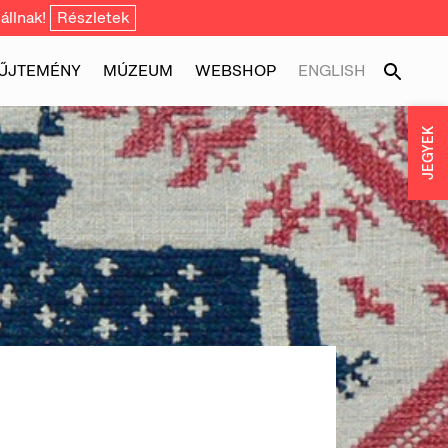
állnak!
Részletek
ŰJTEMÉNY
MÚZEUM
WEBSHOP
ENGLISH
JEGYEK