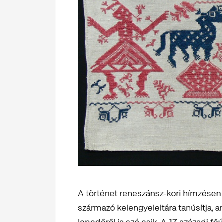
A történet reneszánsz-kori hímzésen
származó kelengyeleltára tanúsítja, 
lepedőről is szó esik. A 17. századi fő