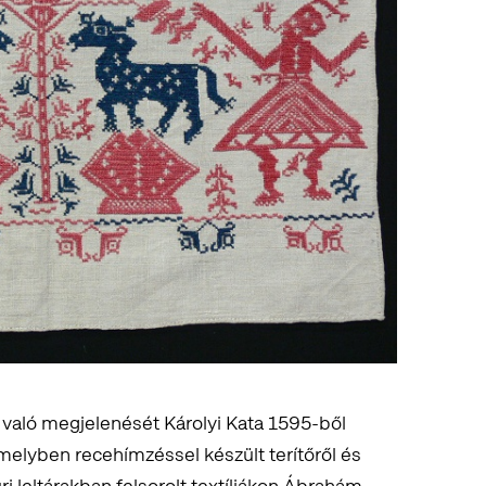
 való megjelenését Károlyi Kata 1595-ből
amelyben recehímzéssel készült terítőről és
úri leltárakban felsorolt textíliákon Ábrahám