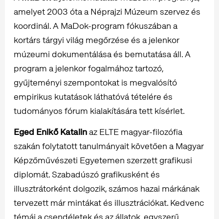
amelyet 2003 óta a Néprajzi Múzeum szervez és
koordinál. A MaDok-program fókuszában a
kortárs tárgyi világ megőrzése és a jelenkor
múzeumi dokumentálása és bemutatása áll. A
program a jelenkor fogalmához tartozó,
gyűjteményi szempontokat is megvalósító
empirikus kutatások láthatóvá tételére és
tudományos fórum kialakítására tett kísérlet.
Eged Enikő
Katalin
az ELTE magyar-filozófia
szakán folytatott tanulmányait követően a Magyar
Képzőművészeti Egyetemen szerzett grafikusi
diplomát. Szabadúszó grafikusként és
illusztrátorként dolgozik, számos hazai márkának
tervezett már mintákat és illusztrációkat. Kedvenc
témái a csendéletek és az állatok, egyszerű