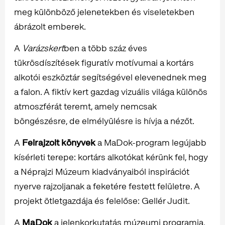
meg különböző jelenetekben és viseletekben
ábrázolt emberek.
A
Varázskert
ben a több száz éves
tükrösdíszítések figuratív motívumai a kortárs
alkotói eszköztár segítségével elevenednek meg
a falon. A fiktív kert gazdag vizuális világa különös
atmoszférát teremt, amely nemcsak
böngészésre, de elmélyülésre is hívja a nézőt.
A
Felrajzolt könyvek
a MaDok-program legújabb
kísérleti terepe: kortárs alkotókat kérünk fel, hogy
a Néprajzi Múzeum kiadványaiból inspirációt
nyerve rajzoljanak a feketére festett felületre. A
projekt ötletgazdája és felelőse: Gellér Judit.
A
MaDok
a jelenkorkutatás múzeumi programja,