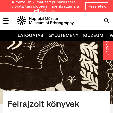
A múzeum klimatizált publikus terei
nyitvatartási időben mindenki számára
Részletek
nyitva állnak!
LÁTOGATÁS
GYŰJTEMÉNY
MÚZEUM
JEGYEK
Felrajzolt könyvek