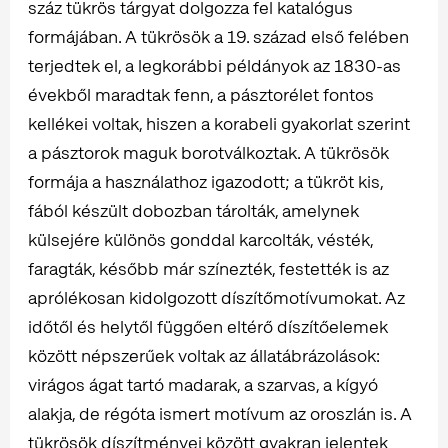
száz tükrös tárgyat dolgozza fel katalógus
formájában. A tükrösök a 19. század első felében
terjedtek el, a legkorábbi példányok az 1830-as
évekből maradtak fenn, a pásztorélet fontos
kellékei voltak, hiszen a korabeli gyakorlat szerint
a pásztorok maguk borotválkoztak. A tükrösök
formája a használathoz igazodott; a tükröt kis,
fából készült dobozban tárolták, amelynek
külsejére különös gonddal karcolták, vésték,
faragták, később már színezték, festették is az
aprólékosan kidolgozott díszítőmotívumokat. Az
időtől és helytől függően eltérő díszítőelemek
között népszerűek voltak az állatábrázolások:
virágos ágat tartó madarak, a szarvas, a kígyó
alakja, de régóta ismert motívum az oroszlán is. A
tükrösök díszítményei között gyakran jelentek