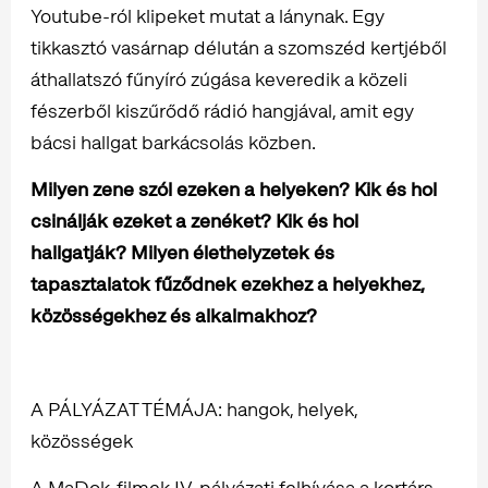
Youtube-ról klipeket mutat a lánynak. Egy
tikkasztó vasárnap délután a szomszéd kertjéből
áthallatszó fűnyíró zúgása keveredik a közeli
fészerből kiszűrődő rádió hangjával, amit egy
bácsi hallgat barkácsolás közben.
Milyen zene szól ezeken a helyeken? Kik és hol
csinálják ezeket a zenéket? Kik és hol
hallgatják? Milyen élethelyzetek és
tapasztalatok fűződnek ezekhez a helyekhez,
közösségekhez és alkalmakhoz?
A PÁLYÁZAT TÉMÁJA: hangok, helyek,
közösségek
A MaDok-filmek IV. pályázati felhívása a kortárs