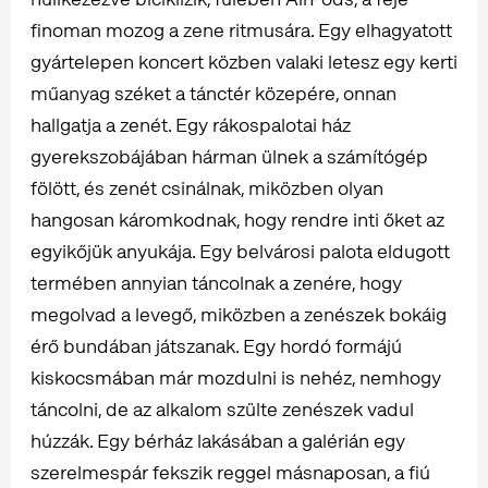
finoman mozog a zene ritmusára. Egy elhagyatott
gyártelepen koncert közben valaki letesz egy kerti
műanyag széket a tánctér közepére, onnan
hallgatja a zenét. Egy rákospalotai ház
gyerekszobájában hárman ülnek a számítógép
fölött, és zenét csinálnak, miközben olyan
hangosan káromkodnak, hogy rendre inti őket az
egyikőjük anyukája. Egy belvárosi palota eldugott
termében annyian táncolnak a zenére, hogy
megolvad a levegő, miközben a zenészek bokáig
érő bundában játszanak. Egy hordó formájú
kiskocsmában már mozdulni is nehéz, nemhogy
táncolni, de az alkalom szülte zenészek vadul
húzzák. Egy bérház lakásában a galérián egy
szerelmespár fekszik reggel másnaposan, a fiú