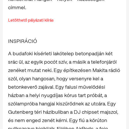
címmel.
Letölthető pályázati kiírás
INSPIRÁCIÓ
A budafoki kísérleti lakótelep betonpadján két
srác ül, az egyik pocót szív, a másik a telefonjáról
zenéket mutat neki. Egy építkezésen Makita rádió
szól, olyan hangosan, hogy versenyre kel a
betonkeverő zajával. Egy falusi művelődési
házban a helyi nyugdíjas kórus tart próbát, a
szólampróba hangjai kiszűrődnek az utcára. Egy
Gutenberg téri házibuliban a DJ chipset majszol,
és nem enged zenét kérni. Egy fiú a körúton
nullkezezve biciklizik, fülében AirPods, a feje