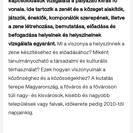
kapcsolódásuk vizsgálata a pályázati kiírás fő
vonala. Ide tartozik a zenét és a közeget alakítók,
játszók, éneklők, komponálók szerepének, illetve
a zene létrehozása, bemutatása, előadása és
befogadása helyeinek és helyszíneinek
vizsgálata egyaránt.
Mi a viszonya a helyszínnek a
zene készítéséhez és előadásához? Miként
tanulmányozható a társadalmi és kulturális
térhasználat? Ezek hogyan viszonyulnak a
közönséghez és a közösségekhez? A kutatás
terepe Magyarország, a főváros és a fővároson
túli nagy- és kisvárosok, kisebb és nagyobb
települések vagy falvak, időkerete pedig 2010-től
napjainkig.