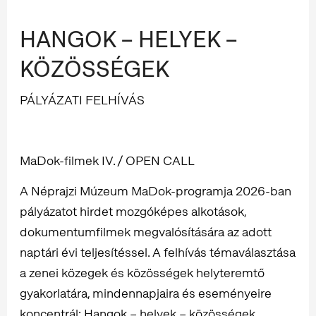
HANGOK – HELYEK –
KÖZÖSSÉGEK
PÁLYÁZATI FELHÍVÁS
MaDok-filmek IV. / OPEN CALL
A Néprajzi Múzeum MaDok-programja 2026-ban
pályázatot hirdet mozgóképes alkotások,
dokumentumfilmek megvalósítására az adott
naptári évi teljesítéssel. A felhívás témaválasztása
a zenei közegek és közösségek helyteremtő
gyakorlatára, mindennapjaira és eseményeire
koncentrál: Hangok – helyek – közösségek