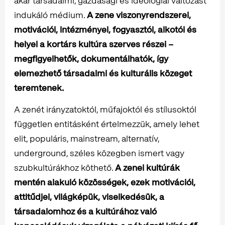
akár társadalmi, gazdasági és ideológiai változást
indukáló médium.
A zene viszonyrendszerei,
motivációi, intézményei, fogyasztói, alkotói és
helyei a kortárs kultúra szerves részei –
megfigyelhetők, dokumentálhatók, így
elemezhető társadalmi és kulturális közeget
teremtenek.
A zenét irányzatoktól, műfajoktól és stílusoktól
független entitásként értelmezzük, amely lehet
elit, populáris, mainstream, alternatív,
underground, széles közegben ismert vagy
szubkultúrákhoz köthető.
A zenei kultúrák
mentén alakuló közösségek, ezek motivációi,
attitűdjei, világképük, viselkedésük, a
társadalomhoz és a kultúrához való