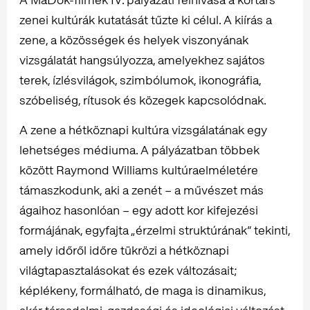
zenei kultúrák kutatását tűzte ki célul. A kiírás a
zene, a közösségek és helyek viszonyának
vizsgálatát hangsúlyozza, amelyekhez sajátos
terek, ízlésvilágok, szimbólumok, ikonográfia,
szóbeliség, rítusok és közegek kapcsolódnak.
A zene a hétköznapi kultúra vizsgálatának egy
lehetséges médiuma. A pályázatban többek
között Raymond Williams kultúraelméletére
támaszkodunk, aki a zenét – a művészet más
ágaihoz hasonlóan – egy adott kor kifejezési
formájának, egyfajta „érzelmi struktúrának” tekinti,
amely időről időre tükrözi a hétköznapi
világtapasztalásokat és ezek változásait;
képlékeny, formálható, de maga is dinamikus,