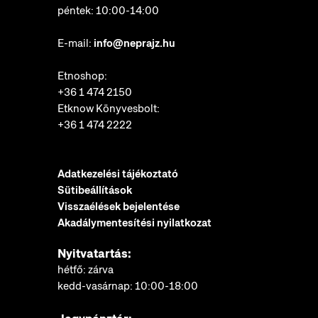
péntek: 10:00-14:00
E-mail:
info@neprajz.hu
Etnoshop:
+36 1 474 2150
Etknow Könyvesbolt:
+36 1 474 2222
Adatkezelési tájékoztató
Sütibeállítások
Visszaélések bejelentése
Akadálymentesítési nyilatkozat
Nyitvatartás:
hétfő: zárva
kedd-vasárnap: 10:00-18:00