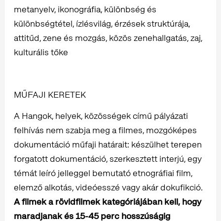
metanyelv, ikonográfia, különbség és
különbségtétel, ízlésvilág, érzések struktúrája,
attitűd, zene és mozgás, közös zenehallgatás, zaj,
kulturális tőke
MŰFAJI KERETEK
A Hangok, helyek, közösségek című pályázati
felhívás nem szabja meg a filmes, mozgóképes
dokumentáció műfaji határait: készülhet terepen
forgatott dokumentáció, szerkesztett interjú, egy
témát leíró jelleggel bemutató etnográfiai film,
elemző alkotás, videóesszé vagy akár dokufikció.
A filmek a rövidfilmek kategóriájában kell, hogy
maradjanak és 15-45 perc hosszúságig