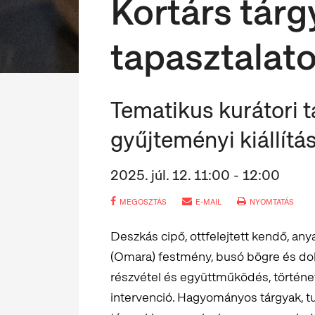
Kortárs tárg
tapasztalat
Tematikus kurátori t
gyűjteményi kiállítá
2025. júl. 12. 11:00 - 12:00
MEGOSZTÁS
E-MAIL
NYOMTATÁS
Deszkás cipő, ottfelejtett kendő, an
(Omara) festmény, busó bögre és dobó
részvétel és együttműködés, történ
intervenció. Hagyományos tárgyak, tu