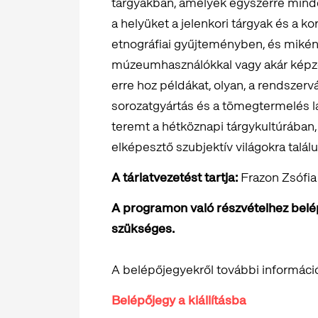
tárgyakban, amelyek egyszerre minde
a helyüket a jelenkori tárgyak és a k
etnográfiai gyűjteményben, és mikén
múzeumhasználókkal vagy akár képz
erre hoz példákat, olyan, a rendszerv
sorozatgyártás és a tömegtermelés 
teremt a hétköznapi tárgykultúrában,
elképesztő szubjektív világokra talál
A tárlatvezetést tartja:
Frazon Zsófi
A programon való részvételhez belépő
szükséges.
A belépőjegyekről további informáci
Belépőjegy a kiállításba