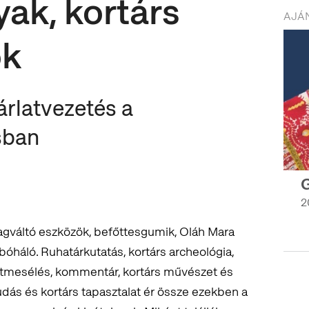
yak, kortárs
AJÁN
ok
árlatvezetés a
sban
G
2
yagváltó eszközök, befőttesgumik, Oláh Mara
háló. Ruhatárkutatás, kortárs archeológia,
etmesélés, kommentár, kortárs művészet és
dás és kortárs tapasztalat ér össze ezekben a