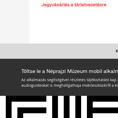
Jegyvásárlás a tárlatvezetésre
Töltse le a Néprajzi Múzeum mobil alkal
Az alkalmazás segítségével részletes tájékoztatást kap 
audioguideokat is meghallgathaja mobileszközéről a kiá