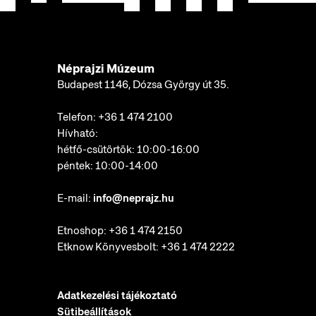
Néprajzi Múzeum
Budapest 1146, Dózsa György út 35.
Telefon:
+36 1 474 2100
Hívható:
hétfő-csütörtök: 10:00-16:00
péntek: 10:00-14:00
E-mail:
info@neprajz.hu
Etnoshop:
+36 1 474 2150
Etknow Könyvesbolt:
+36 1 474 2222
Adatkezelési tájékoztató
Sütibeállítások