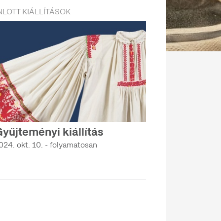
LOTT KIÁLLÍTÁSOK
yűjteményi kiállítás
024. okt. 10. - folyamatosan