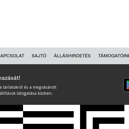
KAPCSOLAT
SAJTÓ
ÁLLÁSHIRDETÉS
TÁMOGATÓIN
mazását!
a tárlatokról és a megvásárolt
llítások látogatása közben.