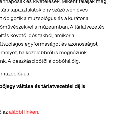
nnaposak és kivételesek. Miként találják meg
ortárs tapasztalatok egy százötven éves
t dolgozik a muzeológus és a kurátor a
őművészekkel a múzeumban. A tárlatvezetés
áltás követő időszakból, amikor a
látszólagos egyformaságot és azonosságot
 melyet, ha közelebbről is megnézünk,
unk. A deszkáscipőtől a dobóhálóig.
a muzeológus
jegy váltása és tárlatvezetési díj is
ó az
alábbi linken.