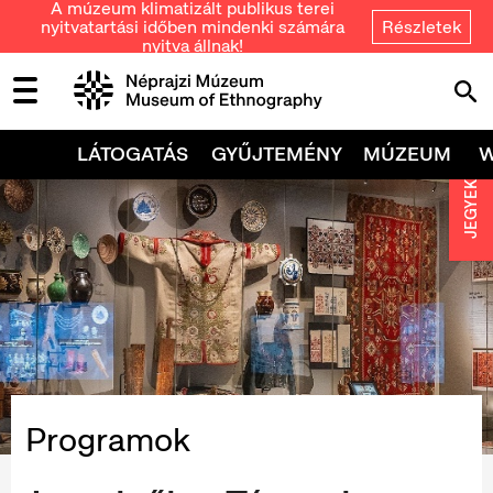
A múzeum klimatizált publikus terei
nyitvatartási időben mindenki számára
Részletek
nyitva állnak!
LÁTOGATÁS
GYŰJTEMÉNY
MÚZEUM
JEGYEK
Programok