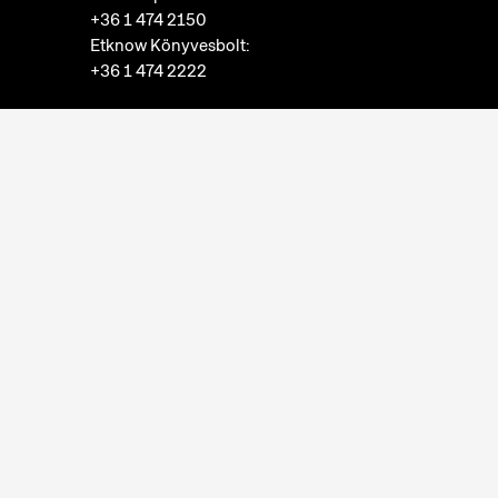
+36 1 474 2150
Etknow Könyvesbolt:
+36 1 474 2222
Adatkezelési tájékoztató
Sütibeállítások
Visszaélések bejelentése
Akadálymentesítési nyilatkozat
Nyitvatartás:
hétfő: zárva
kedd-vasárnap: 10:00-18:00
Jegypénztár:
hétfő: zárva
kedd-vasárnap: 10:00-17:30