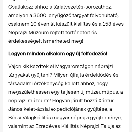
Csatlakozz ahhoz a tárlatvezetés-sorozathoz,
amelyen a 3600 lenyűgöző tárgyat felvonultató,
csaknem 10 éven át készült kiállítás és a 153 éves
Néprajzi Múzeum rejtett történeteit és
érdekességeit ismerheted meg!
Legyen minden alkalom egy új felfedezés!
Vajon kik kezdtek el Magyarországon néprajzi
tárgyakat gyűjteni? Milyen újfajta érdeklődés és
társadalmi érzékenység kellett ahhoz, hogy
megszülethessen egy teljesen új múzeumtípus, a
néprajzi múzeum? Hogyan járult hozzá Xántus
János kelet-ázsiai expedíciójának gyűjtése, a
Bécsi Világkiállítás magyar néprajzi gyűjteménye,
valamint az Ezredéves Kiállítás Néprajzi Faluja az