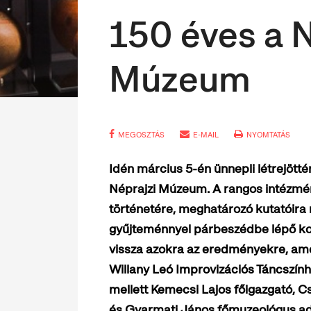
150 éves a N
Múzeum
MEGOSZTÁS
E-MAIL
NYOMTATÁS
Idén március 5-én ünnepli létrejöttén
Néprajzi Múzeum. A rangos intézmé
történetére, meghatározó kutatóira
gyűjteménnyel párbeszédbe lépő kor
vissza azokra az eredményekre, am
Willany Leó Improvizációs Táncszín
mellett Kemecsi Lajos főigazgató, 
és Gyarmati János főmuzeológus ad 