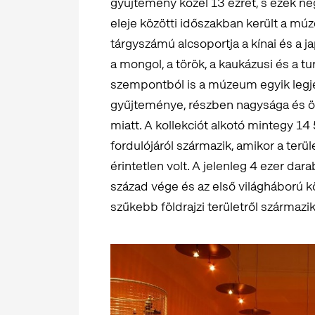
gyűjtemény közel 13 ezret, s ezek né
eleje közötti időszakban került a m
tárgyszámú alcsoportja a kínai és a ja
a mongol, a török, a kaukázusi és a 
szempontból is a múzeum egyik legje
gyűjteménye, részben nagysága és öss
miatt. A kollekciót alkotó mintegy 1
fordulójáról származik, amikor a ter
érintetlen volt. A jelenleg 4 ezer da
század vége és az első világháború köz
szűkebb földrajzi területről származik