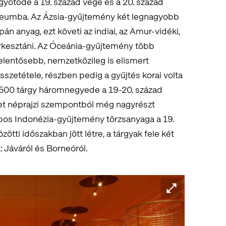
gyötöde a 19. század vége és a 20. század
úzeumba. Az Ázsia-gyűjtemény két legnagyobb
pán anyag, ezt követi az indiai, az Amur-vidéki,
turkesztáni. Az Óceánia-gyűjtemény több
lentősebb, nemzetközileg is elismert
zetétele, részben pedig a gyűjtés korai volta
4 500 tárgy háromnegyede a 19-20. század
ület néprajzi szempontból még nagyrészt
rabos Indonézia-gyűjtemény törzsanyaga a 19.
ötti időszakban jött létre, a tárgyak fele két
: Jáváról és Borneóról.