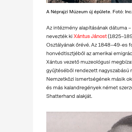
A Néprajzi Múzeum új épülete. Fotó: In
Az intézmény alapításának dátuma – 1
nevezték ki
Xántus Jánost
(1825–189
Osztályának őrévé. Az 1848–49-es f
honvédtisztjéből az amerikai emigrác
Xántus vezető muzeológusi megbízatá
gyűjtéséből rendezett nagyszabású né
Nemzetközi ismertségének másik oka,
és más kalandregények német szerzője
Shatterhand alakját.