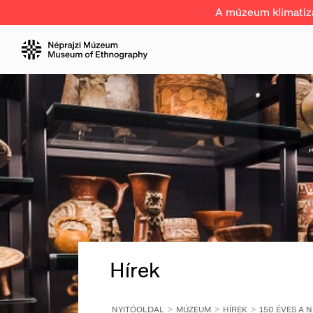
A múzeum klimatizál
Hírek
NYITÓOLDAL
MÚZEUM
HÍREK
150 ÉVES A 