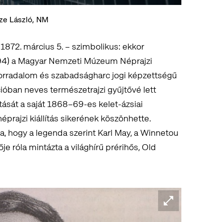
cze László, NM
872. március 5. – szimbolikus: ekkor
4) a Magyar Nemzeti Múzeum Néprajzi
orradalom és szabadságharc jogi képzettségű
ióban neves természetrajzi gyűjtővé lett
sát a saját 1868–69-es kelet-ázsiai
prajzi kiállítás sikerének köszönhette.
 hogy a legenda szerint Karl May, a Winnetou
 róla mintázta a világhírű prérihős, Old