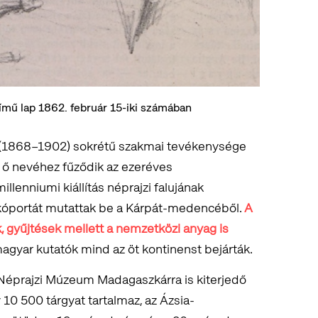
ímű lap 1862. február 15-iki számában
 (1868–1902) sokrétű szakmai tevékenysége
z ő nevéhez fűződik az ezeréves
lenniumi kiállítás néprajzi falujának
kóportát mutattak be a Kárpát-medencéből.
A
k, gyűjtések mellett a nemzetközi anyag is
magyar kutatók mind az öt kontinenst bejárták.
Néprajzi Múzeum Madagaszkárra is kiterjedő
10 500 tárgyat tartalmaz, az Ázsia-