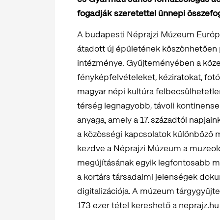
fogadják szeretettel ünnepi összefo
A budapesti Néprajzi Múzeum Európ
átadott új épületének köszönhetően p
intézménye. Gyűjteményében a közel 
fényképfelvételeket, kéziratokat, fotó
magyar népi kultúra felbecsülhetetlen 
térség legnagyobb, távoli kontinense
anyaga, amely a 17. századtól napjain
a közösségi kapcsolatok különböző me
kezdve a Néprajzi Múzeum a muzeológ
megújításának egyik legfontosabb ma
a kortárs társadalmi jelenségek do
digitalizációja. A múzeum tárgygyűjt
173 ezer tétel kereshető a neprajz.h