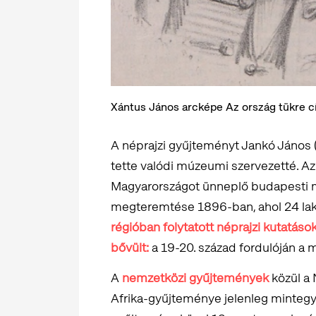
Xántus János arcképe Az ország tükre c
A néprajzi gyűjteményt Jankó János
tette valódi múzeumi szervezetté. A
Magyarországot ünneplő budapesti mil
megteremtése 1896-ban, ahol 24 la
régióban folytatott néprajzi kutatáso
bővült:
a 19-20. század fordulóján a 
A
nemzetközi gyűjtemények
közül a 
Afrika-gyűjteménye jelenleg mintegy 