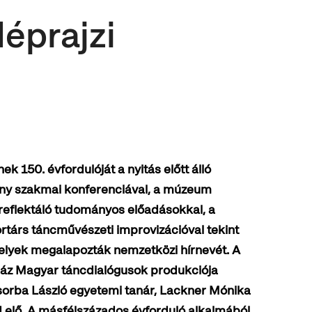
éprajzi
ek 150. évfordulóját a nyitás előtt álló
ny szakmai konferenciával, a múzeum
 reflektáló tudományos előadásokkal, a
társ táncművészeti improvizációval tekint
elyek megalapozták nemzetközi hírnevét. A
ház Magyar táncdialógusok produkciója
Csorba László egyetemi tanár, Lackner Mónika
elő. A másfélszázados évforduló alkalmából