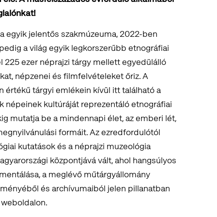
glalónkat!
a egyik jelentős szakmúzeuma, 2022-ben
edig a világ egyik legkorszerűbb etnográfiai
225 ezer néprajzi tárgy mellett egyedülálló
kat, népzenei és filmfelvételeket őriz. A
értékű tárgyi emlékein kívül itt található a
k népeinek kultúráját reprezentáló etnográfiai
kig mutatja be a mindennapi élet, az emberi lét,
gnyilvánulási formáit. Az ezredfordulótól
iai kutatások és a néprajzi muzeológia
gyarországi központjává vált, ahol hangsúlyos
kumentálása, a meglévő műtárgyállomány
eményéből és archívumaiból jelen pillanatban
u weboldalon.