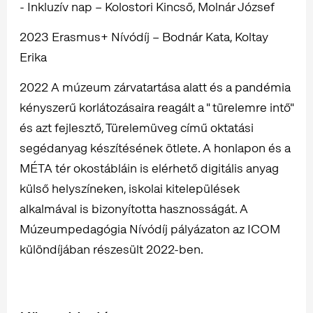
- Inkluzív nap – Kolostori Kincső, Molnár József
2023 Erasmus+ Nívódíj – Bodnár Kata, Koltay
Erika
2022 A múzeum zárvatartása alatt és a pandémia
kényszerű korlátozásaira reagált a " türelemre intő"
és azt fejlesztő, Türelemüveg című oktatási
segédanyag készítésének ötlete. A honlapon és a
MÉTA tér okostábláin is elérhető digitális anyag
külső helyszíneken, iskolai kitelepülések
alkalmával is bizonyította hasznosságát. A
Múzeumpedagógia Nívódíj pályázaton az ICOM
különdíjában részesült 2022-ben.