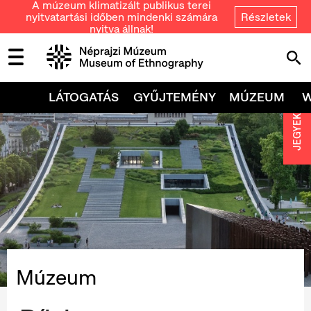
A múzeum klimatizált publikus terei
nyitvatartási időben mindenki számára
Részletek
nyitva állnak!
LÁTOGATÁS
GYŰJTEMÉNY
MÚZEUM
JEGYEK
Múzeum