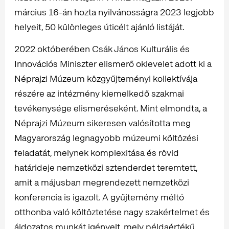
március 16-án hozta nyilvánosságra 2023 legjobb
helyeit, 50 különleges úticélt ajánló listáját.
2022 októberében Csák János Kulturális és
Innovációs Miniszter elismerő oklevelet adott ki a
Néprajzi Múzeum közgyűjteményi kollektívája
részére az intézmény kiemelkedő szakmai
tevékenysége elismeréseként. Mint elmondta, a
Néprajzi Múzeum sikeresen valósította meg
Magyarország legnagyobb múzeumi költözési
feladatát, melynek komplexitása és rövid
határideje nemzetközi sztenderdet teremtett,
amit a májusban megrendezett nemzetközi
konferencia is igazolt. A gyűjtemény méltó
otthonba való költöztetése nagy szakértelmet és
áldozatos munkát igényelt, mely példaértékű