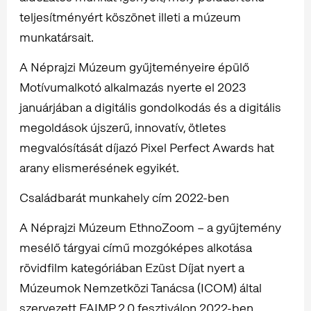
teljesítményért köszönet illeti a múzeum
munkatársait.
A Néprajzi Múzeum gyűjteményeire épülő
Motívumalkotó alkalmazás nyerte el 2023
januárjában a digitális gondolkodás és a digitális
megoldások újszerű, innovatív, ötletes
megvalósítását díjazó Pixel Perfect Awards hat
arany elismerésének egyikét.
Családbarát munkahely cím 2022-ben
A Néprajzi Múzeum EthnoZoom – a gyűjtemény
mesélő tárgyai című mozgóképes alkotása
rövidfilm kategóriában Ezüst Díjat nyert a
Múzeumok Nemzetközi Tanácsa (ICOM) által
szervezett FAIMP 2.0 fesztiválon 2022-ben.