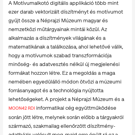
A Motívumalkotó digitális applikáció több mint
ezer darab vektorizált díszítményt és motívumot
gyűjt össze a Néprajzi Múzeum magyar és
nemzetközi műtárgyainak mintái közül. Az
alkalmazás a díszítmények világának és a
matematikának a találkozása, ahol lehetővé válik,
hogy a motívumok szabad transzformációja
minőség- és adatvesztés nélkül új megjelenési
formákat hozzon létre. Ez a megoldás a maga
nemében egyedülálló módon ötvözi a múzeumi
forrásanyagot és a technológia nyújtotta
lehetőségeket. A projekt a Néprajzi Múzeum és a
informatikai cég együttműködése
MOON42 RDI
során jött létre, melynek során előbb a tárgyakról
származó, szakmailag ellenőrzött díszítmény-
adatbázis valósult meg, majd erre épült rá ez a