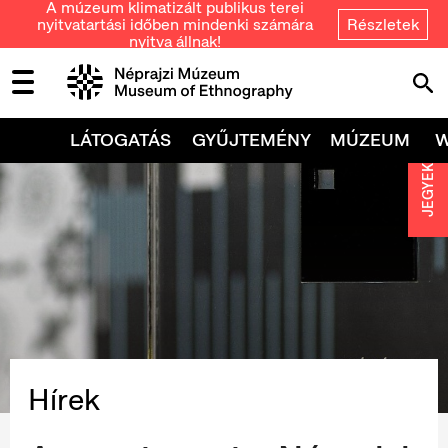
A múzeum klimatizált publikus terei
nyitvatartási időben mindenki számára
Részletek
nyitva állnak!
LÁTOGATÁS
GYŰJTEMÉNY
MÚZEUM
JEGYEK
Hírek