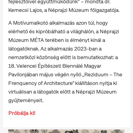
fejlesztőivel együttműködünk” – mondta dr.
Kemecsi Lajos, a Néprajzi Múzeum főigazgatója.
A Motívumalkotó alkalmazás azon túl, hogy
elérhető és kipróbálható a világhálón, a Néprajzi
Múzeum MÉTA terében is élményt kínál a
látogatóknak. Az alkalmazás 2023-ban a
nemzetközi közönség előtt is bemutatkozhat: a
18. Velencei Építészeti Biennálé Magyar
Pavilonjában május végén nyíló „Reziduum – The
Frenquency of Architecture" kiállításon nyitja ki
virtuálisan a látogatók előtt a Néprajzi Múzeum
gyűjteményeit.
Próbálja ki!