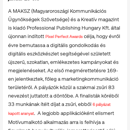
A MAKSZ (Magyaroroszági Kommunikációs
Ügynökségek Szövetsége) és a Kreatív magazint
is kiadó Professional Publishing Hungary Kft. által
újonnan indított
célja, hogy évről
Pixel Perfect Awards
évre bemutassa a digitális gondolkodás és
digitális eszközkészlet segítségével született
újszerű, szokatlan, emlékezetes kampányokat és
megjelenéseket. Az első megmérettetésre 169-
en jelentkeztek, főleg a marketingkommunikáció
területéről. A pályázók közül a szakmai zsűri 83
nevezést juttatott a döntőbe. A finalisták köréből
33 munkának ítélt díjat a zsűri, ebből
6 pályázat
. A legjobb applikációként elismert
kapott aranyat
Motívumalkotó alkalmazás arra is felhívja a