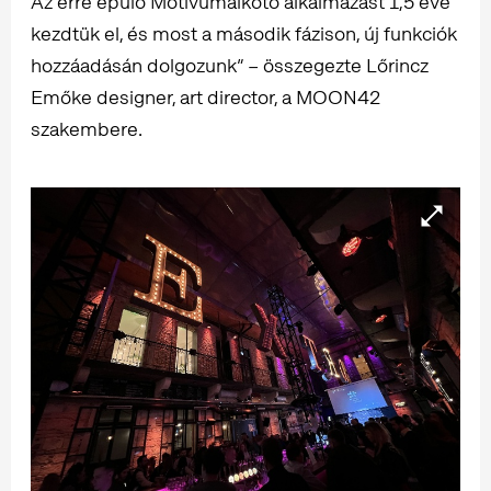
Az erre épülő Motívumalkotó alkalmazást 1,5 éve
kezdtük el, és most a második fázison, új funkciók
hozzáadásán dolgozunk” – összegezte Lőrincz
Emőke designer, art director, a MOON42
szakembere.