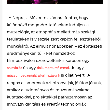
„A Néprajzi Múzeum számára fontos, hogy
különböző megmérettetéseken induljon, a
muzeológia, az etnográfia mellett más szakági
területeken is visszajelzést kapjon fejlesztéseiről,
munkájáról. Az elmúlt hónapokban – az építészeti
eredményeken túl - két nemzetközi
filmfesztiválon szerepeltünk sikeresen egy
és egy
, de egy
animációs
dokumentumfilmmel
is díjat nyert. A
múzeumpedagógiai alkalmazásunk
rangos elismerések azt bizonyítják, jó úton járunk,
amikor a tudományos és múzeumi szakmai
kutatásokkal, projektekkel párhuzamosan az
innovatív digitális és kreatív technológiák