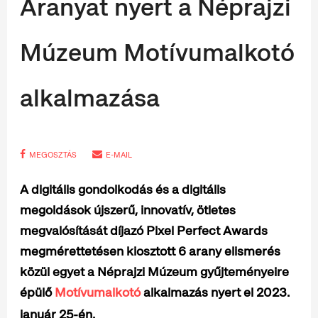
Aranyat nyert a Néprajzi
Múzeum Motívumalkotó
alkalmazása
MEGOSZTÁS
E-MAIL
A digitális gondolkodás és a digitális
megoldások újszerű, innovatív, ötletes
megvalósítását díjazó Pixel Perfect Awards
megmérettetésen kiosztott 6 arany elismerés
közül egyet a Néprajzi Múzeum gyűjteményeire
épülő
Motívumalkotó
alkalmazás nyert el 2023.
január 25-én.