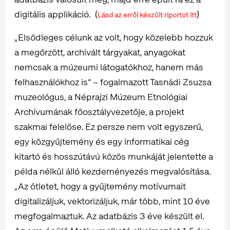
digitális applikáció. (
)
Lásd az erről készült riportot itt
„Elsődleges célunk az volt, hogy közelebb hozzuk
a megőrzött, archivált tárgyakat, anyagokat
nemcsak a múzeumi látogatókhoz, hanem más
felhasználókhoz is” – fogalmazott Tasnádi Zsuzsa
muzeológus, a Néprajzi Múzeum Etnológiai
Archívumának főosztályvezetője, a projekt
szakmai felelőse. Ez persze nem volt egyszerű,
egy közgyűjtemény és egy informatikai cég
kitartó és hosszútávú közös munkáját jelentette a
példa nélkül álló kezdeményezés megvalósítása.
„Az ötletet, hogy a gyűjtemény motívumait
digitalizáljuk, vektorizáljuk, már több, mint 10 éve
megfogalmaztuk. Az adatbázis 3 éve készült el.