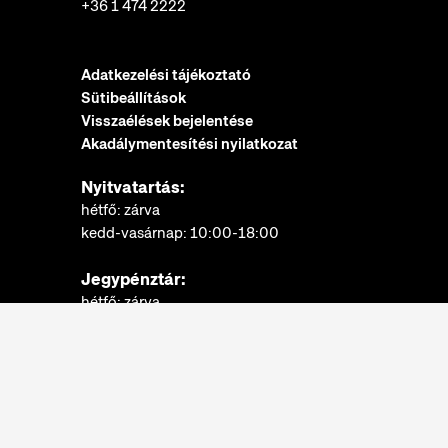
+36 1 474 2222
Adatkezelési tájékoztató
Sütibeállítások
Visszaélések bejelentése
Akadálymentesítési nyilatkozat
Nyitvatartás:
hétfő: zárva
kedd-vasárnap: 10:00-18:00
Jegypénztár:
hétfő: zárva
kedd-vasárnap: 10:00-17:30
További információk