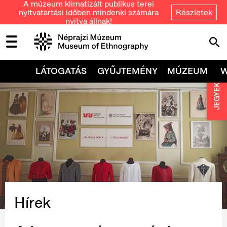
A múzeum klimatizált publikus terei
nyitvatartási időben mindenki számára
Részletek
nyitva állnak!
LÁTOGATÁS
GYŰJTEMÉNY
MÚZEUM
JEGYEK
Hírek