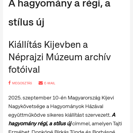
A hagyomány a régi, a
stílus új
Kiállítás Kijevben a
Néprajzi Múzeum archív
fotóival
MEGOSZTÁS
E-MAIL
2025. szeptember 10-én Magyarország Kijevi
Nagykövetsége a Hagyományok Házával
együttműködve sikeres kiállítást szervezett.
A
hagyomány régi, a stílus új
címmel, amelyen Tajti
Erzsébet, Donkóné Birkás Tünde és Borbásné