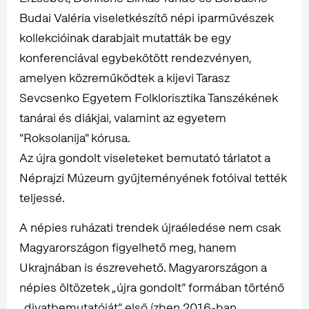
Budai Valéria viseletkészítő népi iparművészek
kollekcióinak darabjait mutatták be egy
konferenciával egybekötött rendezvényen,
amelyen közreműködtek a kijevi Tarasz
Sevcsenko Egyetem Folklorisztika Tanszékének
tanárai és diákjai, valamint az egyetem
"Roksolanija" kórusa.
Az újra gondolt viseleteket bemutató tárlatot a
Néprajzi Múzeum gyűjteményének fotóival tették
teljessé.
A népies ruházati trendek újraéledése nem csak
Magyarországon figyelhető meg, hanem
Ukrajnában is észrevehető. Magyarországon a
népies öltözetek „újra gondolt” formában történő
„divatbemutatóját” első ízben 2016-ban