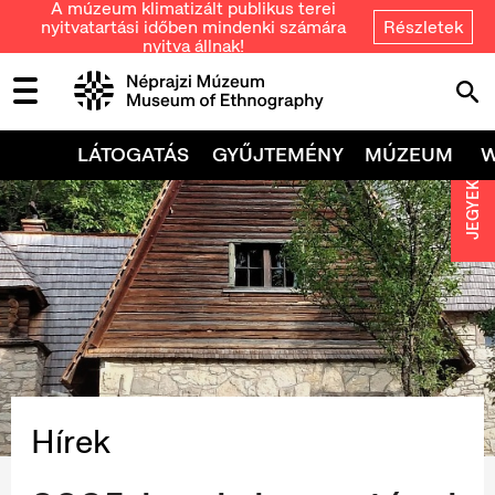
A múzeum klimatizált publikus terei
nyitvatartási időben mindenki számára
Részletek
nyitva állnak!
LÁTOGATÁS
GYŰJTEMÉNY
MÚZEUM
JEGYEK
Hírek