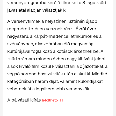
versenyprogramba kerülő filmeket a 8 tagú zsűri
javaslatai alapján választják ki.
A versenyfilmek a helyszínen, Sztánán újabb
megmérettetésen vesznek részt. Évről évre
nagyszerű, a Kárpát-medencei etnikumok és a
szórványban, diaszpórában élő magyarság
kultúrájával foglalkozó alkotások érkeznek be. A
zsűri számára minden évben nagy kihívást jelent
a sok kiváló film közül kiválasztani a díjazottakat, a
végső sorrend hosszú viták után alakul ki. Mindkét
kategóriában három díjat, valamint különdíjakat
vehetnek át a legsikeresebb versenyzők.
A pályázati kiírás
letölthető ITT.