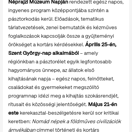
Néprajzi Múzeum Napján
rendezett egész napos,
ingyenes program középpontjába szintén a
pásztorkodás kerül. Előadások, tematikus
tárlatvezetések, zenei bemutatók és kézműves
foglalkozások kapcsolják össze a gyűjteményi
örökséget a kortárs kérdésekkel.
Április 25-én,
Szent György-nap alkalmából
– amely
régiónkban a pásztorélet egyik legfontosabb
hagyományos ünnepe, az állatok első
kihajtásának napja – egész napos, felnőtteket,
családokat és gyermekeket megszólító
programnap idézi meg a kihajtás szokásrendjét,
rítusait és közösségi jelentőségét.
Május 21-én
este
kerekasztal-beszélgetésre kerül sor kritikai
keretben:
Nomád népek a földműves civilizációk
árnyékában
címmel történeti és kortárs