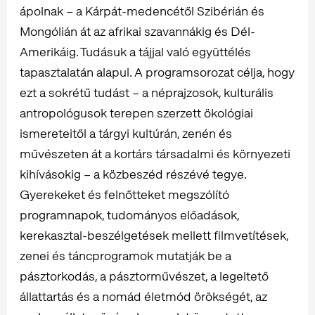
ápolnak – a Kárpát-medencétől Szibérián és
Mongólián át az afrikai szavannákig és Dél-
Amerikáig. Tudásuk a tájjal való együttélés
tapasztalatán alapul. A programsorozat célja, hogy
ezt a sokrétű tudást – a néprajzosok, kulturális
antropológusok terepen szerzett ökológiai
ismereteitől a tárgyi kultúrán, zenén és
művészeten át a kortárs társadalmi és környezeti
kihívásokig – a közbeszéd részévé tegye.
Gyerekeket és felnőtteket megszólító
programnapok, tudományos előadások,
kerekasztal-beszélgetések mellett filmvetítések,
zenei és táncprogramok mutatják be a
pásztorkodás, a pásztorművészet, a legeltető
állattartás és a nomád életmód örökségét, az