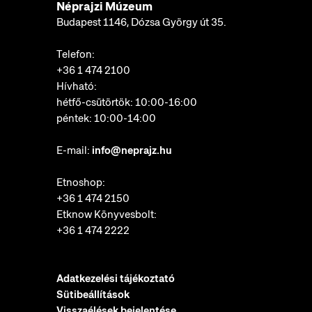
Néprajzi Múzeum
Budapest 1146, Dózsa György út 35.
Telefon:
+36 1 474 2100
Hívható:
hétfő-csütörtök: 10:00-16:00
péntek: 10:00-14:00
E-mail:
info@neprajz.hu
Etnoshop:
+36 1 474 2150
Etknow Könyvesbolt:
+36 1 474 2222
Adatkezelési tájékoztató
Sütibeállítások
Visszaélések bejelentése