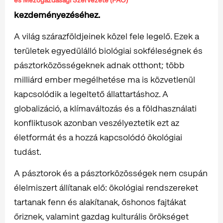
és Mezőgazdasági Szervezete (FAO)
kezdeményezéséhez.
A világ szárazföldjeinek közel fele legelő. Ezek a
területek egyedülálló biológiai sokféleségnek és
pásztorközösségeknek adnak otthont; több
milliárd ember megélhetése ma is közvetlenül
kapcsolódik a legeltető állattartáshoz. A
globalizáció, a klímaváltozás és a földhasználati
konfliktusok azonban veszélyeztetik ezt az
életformát és a hozzá kapcsolódó ökológiai
tudást.
A pásztorok és a pásztorközösségek nem csupán
élelmiszert állítanak elő: ökológiai rendszereket
tartanak fenn és alakítanak, őshonos fajtákat
őriznek, valamint gazdag kulturális örökséget