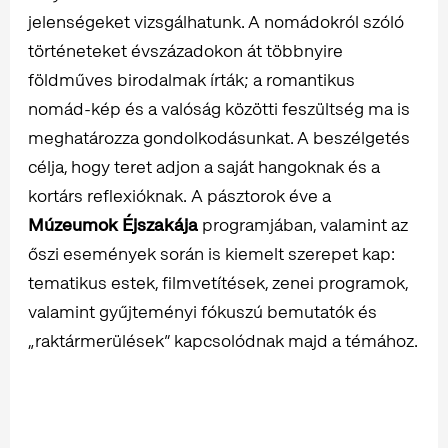
jelenségeket vizsgálhatunk. A nomádokról szóló
történeteket évszázadokon át többnyire
földműves birodalmak írták; a romantikus
nomád-kép és a valóság közötti feszültség ma is
meghatározza gondolkodásunkat. A beszélgetés
célja, hogy teret adjon a saját hangoknak és a
kortárs reflexióknak. A pásztorok éve a
Múzeumok Éjszakája
programjában, valamint az
őszi események során is kiemelt szerepet kap:
tematikus estek, filmvetítések, zenei programok,
valamint gyűjteményi fókuszú bemutatók és
„raktármerülések” kapcsolódnak majd a témához.