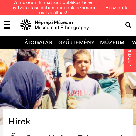
A múzeum klimatizált publikus terei
nyitvatartási időben mindenki számára
Részletek
nyitva állnak!
LÁTOGATÁS
GYŰJTEMÉNY
MÚZEUM
JEGYEK
Hírek