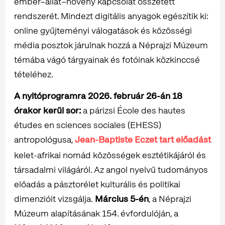
ember–állat–növény kapcsolat összetett
rendszerét. Mindezt digitális anyagok egészítik ki:
online gyűjteményi válogatások és közösségi
média posztok járulnak hozzá a Néprajzi Múzeum
témába vágó tárgyainak és fotóinak közkinccsé
tételéhez.
A nyitóprogramra 2026. február 26-án 18
órakor kerül sor:
a párizsi École des hautes
études en sciences sociales (EHESS)
antropológusa,
Jean-Baptiste Eczet tart előadást
kelet-afrikai nomád közösségek esztétikájáról és
társadalmi világáról. Az angol nyelvű tudományos
előadás a pásztorélet kulturális és politikai
dimenzióit vizsgálja.
Március 5-én
, a Néprajzi
Múzeum alapításának 154. évfordulóján, a