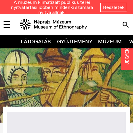
A múzeum klimatizált publikus terei
nyitvatartási időben mindenki számára
Részletek
nyitva állnak!
LÁTOGATÁS
GYŰJTEMÉNY
MÚZEUM
JEGYEK