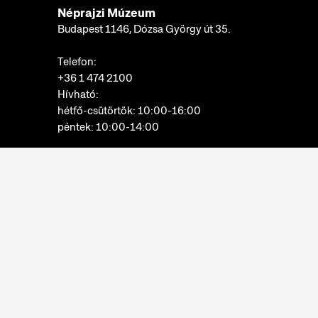
Néprajzi Múzeum
Budapest 1146, Dózsa György út 35.
Telefon:
+36 1 474 2100
Hívható:
hétfő-csütörtök: 10:00-16:00
péntek: 10:00-14:00
E-mail:
info@neprajz.hu
Etnoshop:
+36 1 474 2150
Etknow Könyvesbolt:
+36 1 474 2222
Adatkezelési tájékoztató
Sütibeállítások