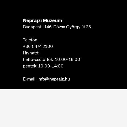
Néprajzi Múzeum
Budapest 1146, Dózsa György út 35.
Telefon:
+36 1 474 2100
Hívható:
hétfő-csütörtök: 10:00-16:00
péntek: 10:00-14:00
E-mail:
info@neprajz.hu
Etnoshop:
+36 1 474 2150
Etknow Könyvesbolt:
+36 1 474 2222