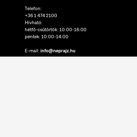
Telefon:
+36 1 474 2100
Hívható:
hétfő-csütörtök: 10:00-16:00
péntek: 10:00-14:00
E-mail:
info@neprajz.hu
Etnoshop:
+36 1 474 2150
Etknow Könyvesbolt:
+36 1 474 2222
Adatkezelési tájékoztató
Sütibeállítások
Visszaélések bejelentése
Akadálymentesítési nyilatkozat