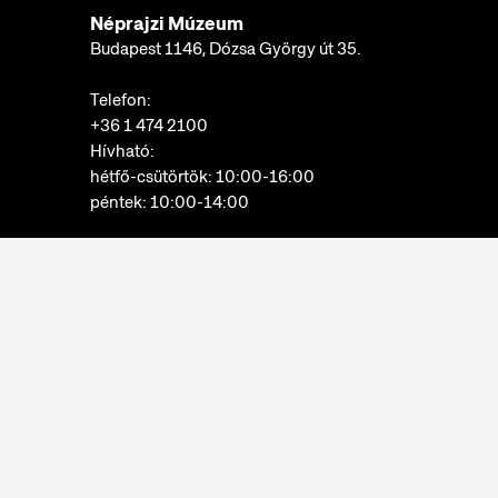
Néprajzi Múzeum
Budapest 1146, Dózsa György út 35.
Telefon:
+36 1 474 2100
Hívható:
hétfő-csütörtök: 10:00-16:00
péntek: 10:00-14:00
E-mail:
info@neprajz.hu
Etnoshop:
+36 1 474 2150
Etknow Könyvesbolt:
+36 1 474 2222
Adatkezelési tájékoztató
Sütibeállítások