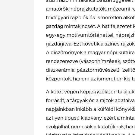
amatőrök, néprajzkutatók, múzeumi r
textilgyári rajzolók és ismeretlen alk
gazdag mintakincsét. A hat fejezetet 
egy-egy motívumtörténettel, néprajzi
gazdagítva. Ezt követik a színes rajz
A díszítmények a magyar népi kultúra 
rendszerezve (vászonhímzések, szőtte
díszkerámia, pásztorművészet), ízel
központok, hanem az ismeretlen kis t
A kötet végén képjegyzékben találjuk
forrását, a tárgyak és a rajzok adata
napjainkban inkább a külföldi könyv
az ilyen típusú kiadvány, ezért a min
szolgálhat nemcsak a kutatóknak, ha