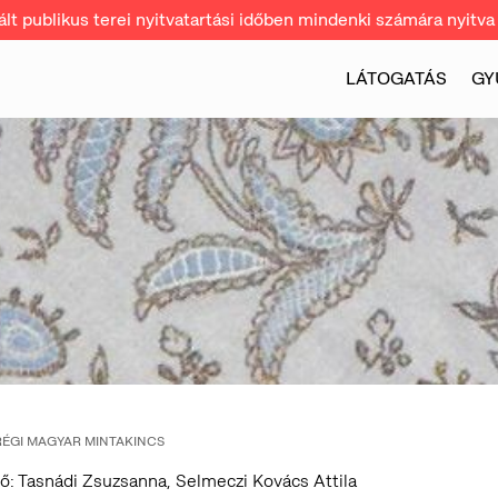
t publikus terei nyitvatartási időben mindenki számára nyitva 
LÁTOGATÁS
GY
RÉGI MAGYAR MINTAKINCS
ő: Tasnádi Zsuzsanna, Selmeczi Kovács Attila